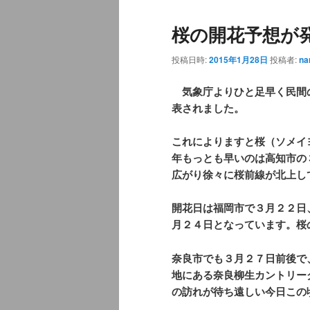
ュ
桜の開花予想が
ー
投稿日時:
2015年1月28日
投稿者:
na
気象庁よりひと足早く民間
表されました。
これによりますと桜（ソメイ
年もっとも早いのは高知市の
広がり徐々に桜前線が北上し
開花日は福岡市で３月２２日
月２４日となっています。桜
奈良市でも３月２７日前後で
地にある奈良柳生カントリー
の訪れが待ち遠しい今日この