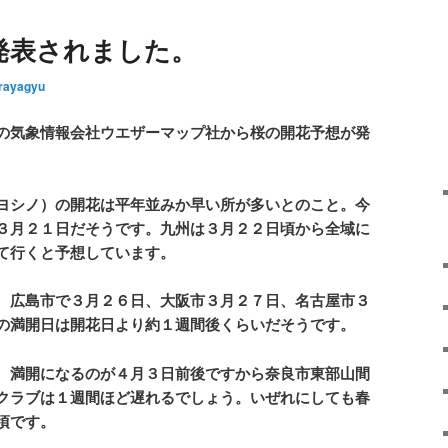
発表されました。
rayagyu
の気象情報会社ウエザーマップ社から桜の開花予想が発
ヨシノ）の開花は平年並みか早い所が多いとのこと。今
３月２１日だそうです。九州は３月２２日頃から全域に
て行くと予想しています。
、広島市で３月２６日、大阪市３月２７日、名古屋市３
の満開日は開花日より約１週間後くらいだそうです。
、満開になるのが４月３日前後ですから奈良市東部山間
クラブは１週間ほど遅れるでしょう。いぜれにしても春
頃です。