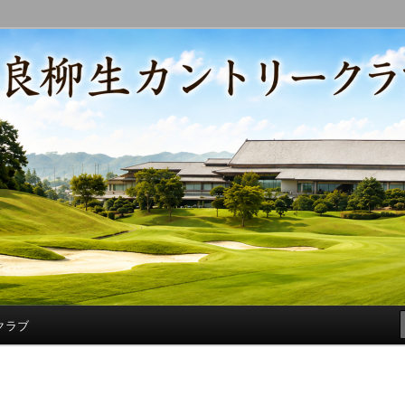
コースの改修・更新作業、ゴルフに関する随筆、喜怒哀楽などを気まぐ
トリークラブ総支配人ブログ
クラブ