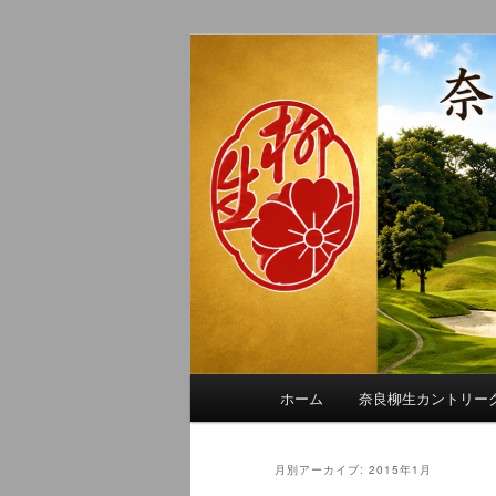
メ
サ
季節の話題、クラブの出来事、
イ
ブ
れに発信します。
ン
コ
奈良柳生カン
コ
ン
ン
テ
テ
ン
ン
ツ
ツ
へ
へ
移
移
動
動
メ
ホーム
奈良柳生カントリー
イ
ン
メ
月別アーカイブ:
2015年1月
ニ