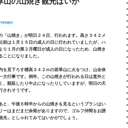
草山の山焼き観光はいか
rayagyu
の「山焼き」が明日２４日、行われます。高さ３４２メ
以前は１月１５日の成人の日に行われていましたが、ハ
より１月の第２月曜日が成人の日になったため、山焼き
ることになりました。
内を見下ろす標高３４２ｍの若草山に火をつけ、山全体
一大行事です。例年、この山焼きが行われる日は意外と
く、順延したり中止になったりしていますが、明日の天
行されそうです。
あと、午後６時半からの山焼きを見るというプランはい
リーはまだまだ余裕がありますので、ゴルフ仲間をお誘
観光」としゃれてみてはいかがでしょう。