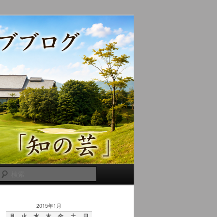
検
索
2015年1月
月
火
水
木
金
土
日