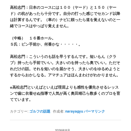
高松志門：日本のコースには１００（ヤード）と１５０（ヤー
ド）の杭があったら十分です。自分の打った感じでセカンド以降
は計算するんです。（車の）ナビに頼ったら道を覚えないのと一
緒でコースはやっぱり覚えません。
（中略） １６番ホール。
Ｓ氏：ピン手前か、何番かな・・・・・。
高松志門：こういうのも話を早うするんです。短いもん（クラ
ブ）持ったら手前でいい。大きいのを持ったら奥でいい。ただそ
れだけの話。それを短いのを届かそう、大きいのをゆるめようと
するからおかしなる。アマチュアはほんまわけがわかりません
。
※高松志門といえばといえば理屈よりも感性を優先させるレッス
ンで歯に衣着せぬ指導で人気が高く奥田靖己ら数多くのプロを育
てています。
カテゴリー:
ゴルフの話題
作成者:
narayagyu
パーマリンク
2026年8月