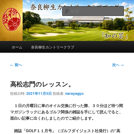
メ
季節の話題、クラブの出来事、コースの改修・更新作業、ゴルフに関する随
筆、喜怒哀楽などを気まぐれに発信します。
イ
検
ン
索
コ
奈良柳生カントリークラブ総支配人
ン
ブログ
テ
ン
メ
ツ
ホーム
奈良柳生カントリークラブ
イ
へ
ン
移
メ
投
←
前へ
次へ
→
動
ニ
稿
ュ
ナ
ー
高松志門のレッスン。
ビ
ゲ
投稿日時:
2021年11月3日
投稿者:
narayagyu
ー
シ
１日の月曜日に車のオイル交換に行った際、３０分ほど待つ間
ョ
マガジンラックにあるゴルフ関係の雑誌を手にして読んでると、
ン
面白い記事に出くわしましたのでご紹介します。
雑誌「GOLF１１月号」（ゴルフダイジェスト社発行）の“高