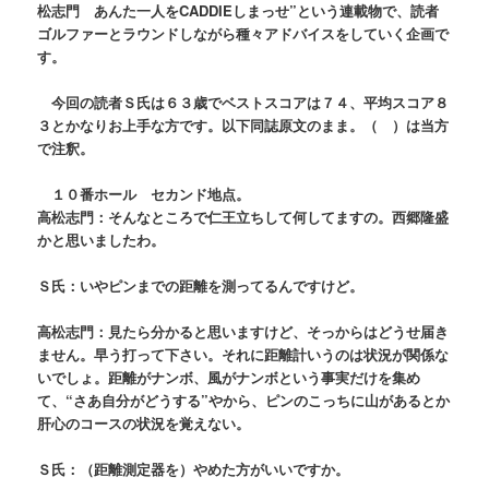
松志門 あんた一人をCADDIEしまっせ”という連載物で、読者
ゴルファーとラウンドしながら種々アドバイスをしていく企画で
す。
今回の読者Ｓ氏は６３歳でベストスコアは７４、平均スコア８
３とかなりお上手な方です。以下同誌原文のまま。（ ）は当方
で注釈。
１０番ホール セカンド地点。
高松志門：そんなところで仁王立ちして何してますの。西郷隆盛
かと思いましたわ。
Ｓ氏：いやピンまでの距離を測ってるんですけど。
高松志門：見たら分かると思いますけど、そっからはどうせ届き
ません。早う打って
下さい。それに
距離計いうのは状況が関係な
いでしょ。距離がナンボ、風がナンボという事実だけを集め
て、“さあ自分がどうする”やから、ピンのこっちに山があるとか
肝心のコースの状況を覚えない。
Ｓ氏：（距離測定器を）やめた方がいいですか。