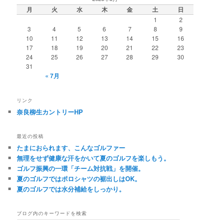
月
火
水
木
金
土
日
1
2
3
4
5
6
7
8
9
10
11
12
13
14
15
16
17
18
19
20
21
22
23
24
25
26
27
28
29
30
31
« 7月
リンク
奈良柳生カントリーHP
最近の投稿
たまにおられます、こんなゴルファー
無理をせず健康な汗をかいて夏のゴルフを楽しもう。
ゴルフ振興の一環「チーム対抗戦」を開催。
夏のゴルフではポロシャツの裾出しはOK。
夏のゴルフでは水分補給をしっかり。
ブログ内のキーワードを検索