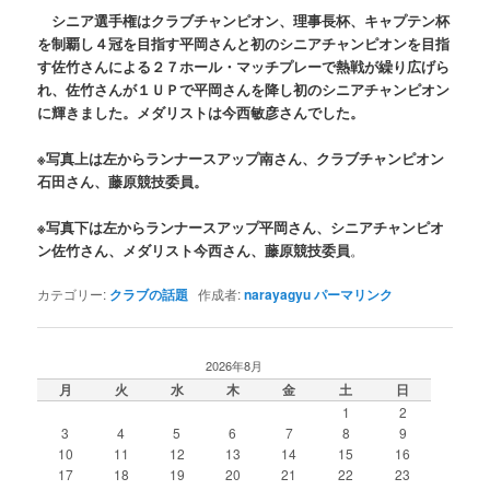
シニア選手権はクラブチャンピオン、理事長杯、キャプテン杯
を制覇し４冠を目指す平岡さんと初のシニアチャンピオンを目指
す佐竹さんによる２７ホール・マッチプレーで熱戦が繰り広げら
れ、佐竹さんが１ＵＰで平岡さんを降し初のシニアチャンピオン
に輝きました。メダリストは今西敏彦さんでした。
※写真上は左からランナースアップ南さん、クラブチャンピオン
石田さん、藤原競技委員。
※写真下は左からランナースアップ平岡さん、シニアチャンピオ
ン佐竹さん、メダリスト今西さん、藤原競技委員
。
カテゴリー:
クラブの話題
作成者:
narayagyu
パーマリンク
2026年8月
月
火
水
木
金
土
日
1
2
3
4
5
6
7
8
9
10
11
12
13
14
15
16
17
18
19
20
21
22
23