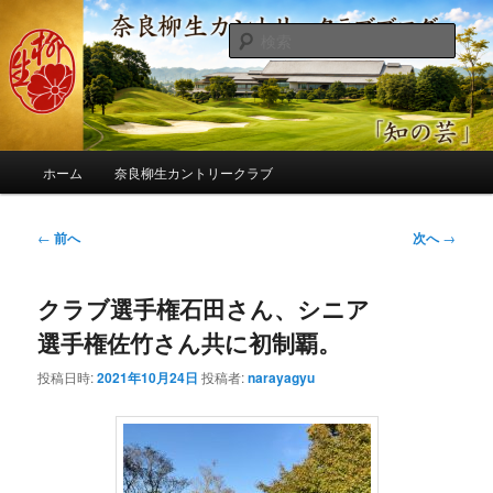
メ
季節の話題、クラブの出来事、コースの改修・更新作業、ゴルフに関する随
筆、喜怒哀楽などを気まぐれに発信します。
イ
検
ン
索
コ
奈良柳生カントリークラブ総支配人
ン
ブログ
テ
ン
メ
ツ
ホーム
奈良柳生カントリークラブ
イ
へ
ン
移
メ
投
←
前へ
次へ
→
動
ニ
稿
ュ
ナ
ー
クラブ選手権石田さん、シニア
ビ
ゲ
選手権佐竹さん共に初制覇。
ー
シ
投稿日時:
2021年10月24日
投稿者:
narayagyu
ョ
ン