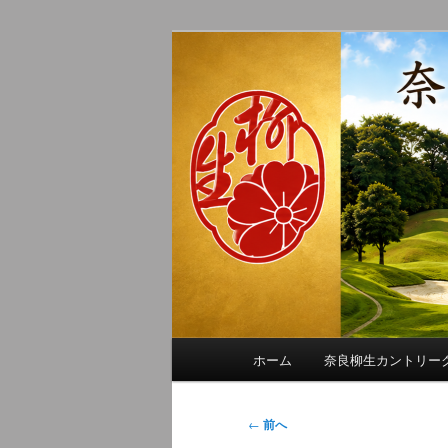
メ
季節の話題、クラブの出来事、
イ
れに発信します。
ン
奈良柳生カン
コ
ン
テ
ン
ツ
へ
移
動
メ
ホーム
奈良柳生カントリー
イ
ン
メ
投
←
前へ
ニ
稿