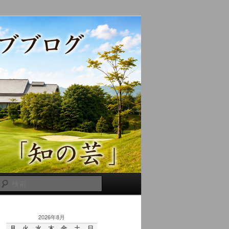
検
索
2026年8月
月
火
水
木
金
土
日