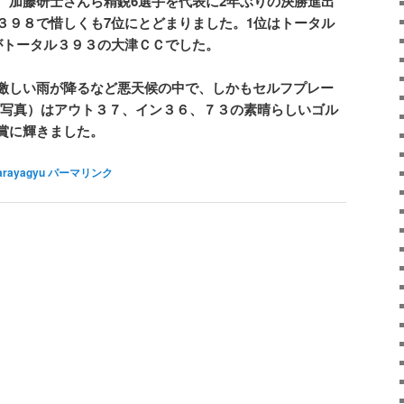
、加藤研士さんら精鋭6選手を代表に2年ぶりの決勝進出
３９８で惜しくも7位にとどまりました。1位はトータル
がトータル３９３の大津ＣＣでした。
激しい雨が降るなど悪天候の中で、しかもセルフプレー
写真）はアウト３７、イン３６、７３の素晴らしいゴル
賞に輝きました。
arayagyu
パーマリンク