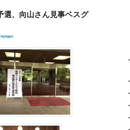
予選、向山さん見事ベスグ
rayagyu