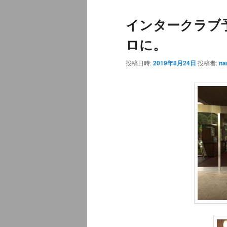
ュ
ナ
インタークラブ
ー
ビ
ゲ
ロに。
ー
シ
投稿日時:
2019年8月24日
投稿者:
na
ョ
ン