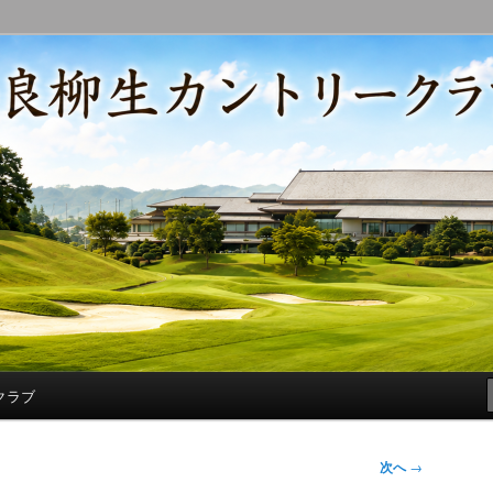
コースの改修・更新作業、ゴルフに関する随筆、喜怒哀楽などを気まぐ
トリークラブ総支配人ブログ
クラブ
次へ
→