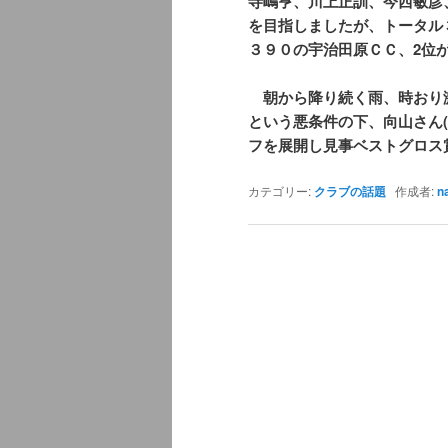
寺嶋亨、川上正訓、今西敏彦
を目指しましたが、トータル
３９０の宇治田原ＣＣ、2位
朝から降り続く雨、時おり
という悪条件の下、向山さん(
フを展開し見事ベストグロス
カテゴリー:
クラブの話題
作成者:
n