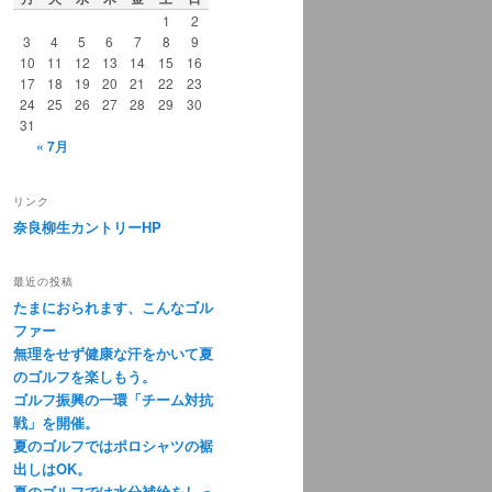
1
2
3
4
5
6
7
8
9
10
11
12
13
14
15
16
17
18
19
20
21
22
23
24
25
26
27
28
29
30
31
« 7月
リンク
奈良柳生カントリーHP
最近の投稿
たまにおられます、こんなゴル
ファー
無理をせず健康な汗をかいて夏
のゴルフを楽しもう。
ゴルフ振興の一環「チーム対抗
戦」を開催。
夏のゴルフではポロシャツの裾
出しはOK。
夏のゴルフでは水分補給をしっ