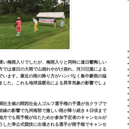
遅い梅雨入りでしたが、梅雨入りと同時に連日鬱陶しい
方では連日の大雨で山崩れやがけ崩れ、河川氾濫による
でいます。最近の雨の降り方がハンパなく集中豪雨の猛
ました。これも地球温暖化による異常気象の影響でしょ
聞社主催の関西社会人ゴルフ選手権の予選が当クラブで
前線の影響で九州南部で激しい雨が降り続き４日頃まで
地方でも雨予報が出たためか参加予定者のキャンセルが
うした準公式競技に出場される選手が雨予報でキャンセ