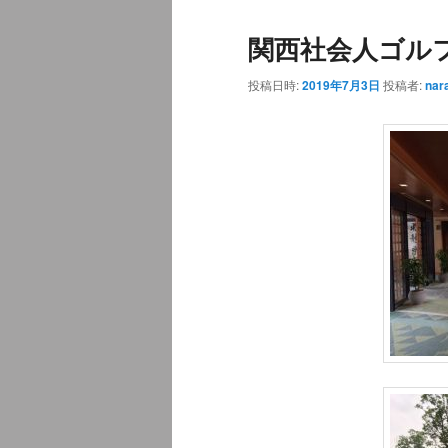
ュ
ナ
関西社会人ゴル
ー
ビ
ゲ
投稿日時:
2019年7月3日
投稿者:
nar
ー
シ
ョ
ン