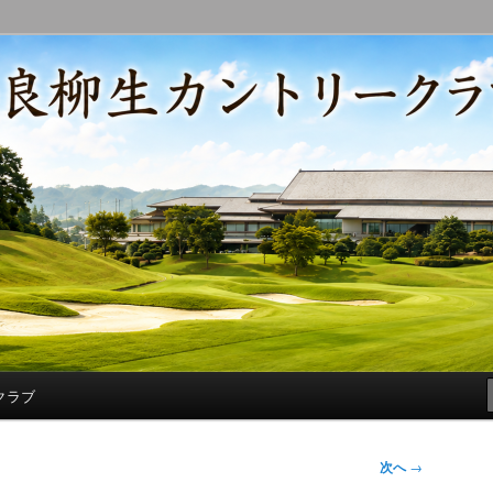
コースの改修・更新作業、ゴルフに関する随筆、喜怒哀楽などを気まぐ
トリークラブ総支配人ブログ
クラブ
次へ
→