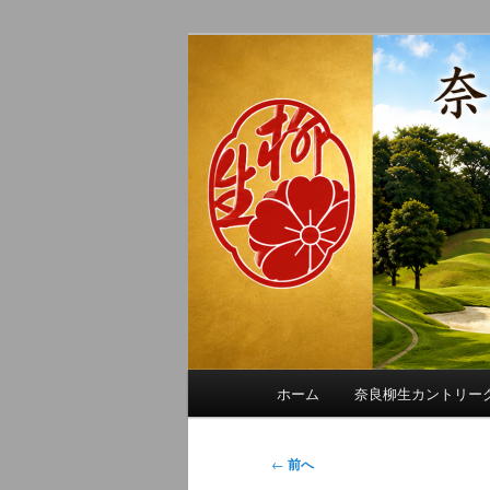
メ
季節の話題、クラブの出来事、
イ
れに発信します。
ン
奈良柳生カン
コ
ン
テ
ン
ツ
へ
移
動
メ
ホーム
奈良柳生カントリー
イ
ン
メ
投
←
前へ
ニ
稿