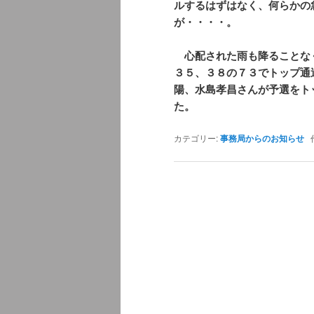
ルするはずはなく、何らかの
が・・・・。
心配された雨も降ることな
３５、３８の７３でトップ通
陽、水島孝昌さんが予選をト
た。
カテゴリー:
事務局からのお知らせ
作