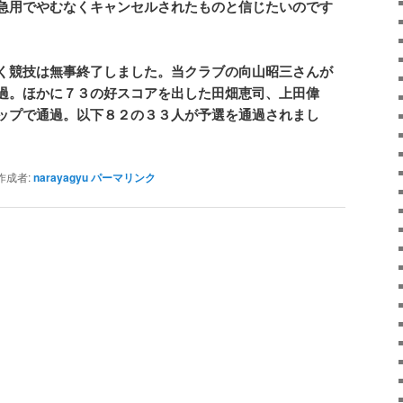
急用でやむなくキャンセルされたものと信じたいのです
く競技は無事終了しました。当クラブの向山昭三さんが
過。ほかに７３の好スコアを出した田畑恵司、上田偉
ップで通過。以下８２の３３人が予選を通過されまし
成者:
narayagyu
パーマリンク