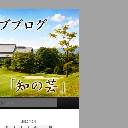
検
索
2026年8月
月
火
水
木
金
土
日