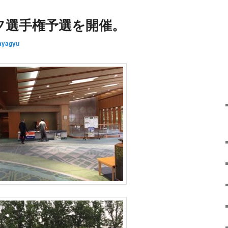
フ選手権予選を開催。
ayagyu