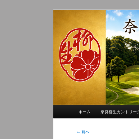
メ
季節の話題、クラブの出来事、
イ
れに発信します。
ン
奈良柳生カン
コ
ン
テ
ン
ツ
へ
移
動
メ
ホーム
奈良柳生カントリー
イ
ン
メ
投
←
前へ
ニ
稿