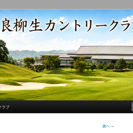
コースの改修・更新作業、ゴルフに関する随筆、喜怒哀楽などを気まぐ
トリークラブ総支配人ブログ
クラブ
次へ
→