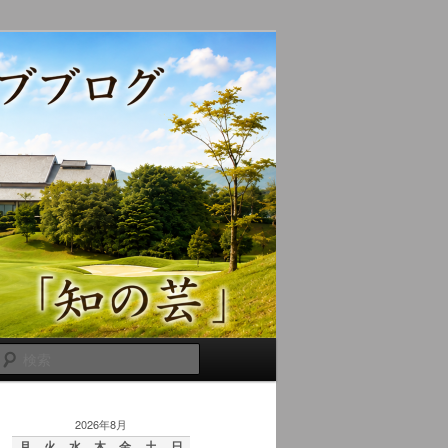
検
索
2026年8月
月
火
水
木
金
土
日