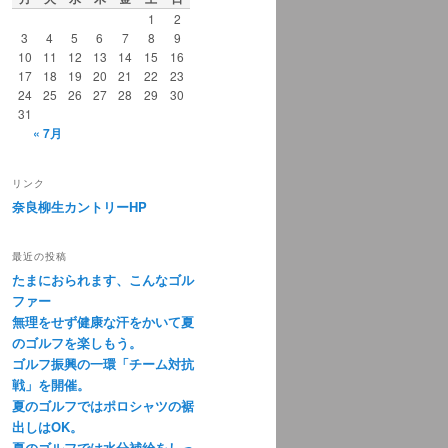
1
2
3
4
5
6
7
8
9
10
11
12
13
14
15
16
17
18
19
20
21
22
23
24
25
26
27
28
29
30
31
« 7月
リンク
奈良柳生カントリーHP
最近の投稿
たまにおられます、こんなゴル
ファー
無理をせず健康な汗をかいて夏
のゴルフを楽しもう。
ゴルフ振興の一環「チーム対抗
戦」を開催。
夏のゴルフではポロシャツの裾
出しはOK。
夏のゴルフでは水分補給をしっ