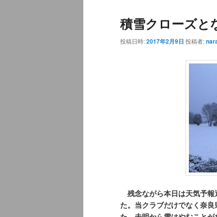
ュ
ナ
積雪クローズと
ー
ビ
ゲ
投稿日時:
2017年2月9日
投稿者:
nar
ー
シ
ョ
ン
残念ながら本日は天気予報
た。当クラブだけでなく奈良
た。未明から雪はやむことが