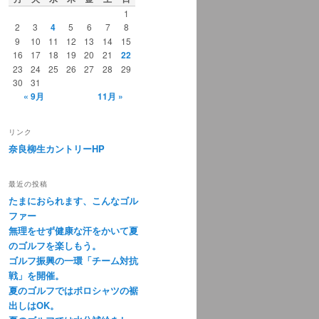
1
2
3
4
5
6
7
8
9
10
11
12
13
14
15
16
17
18
19
20
21
22
23
24
25
26
27
28
29
30
31
« 9月
11月 »
リンク
奈良柳生カントリーHP
最近の投稿
たまにおられます、こんなゴル
ファー
無理をせず健康な汗をかいて夏
のゴルフを楽しもう。
ゴルフ振興の一環「チーム対抗
戦」を開催。
夏のゴルフではポロシャツの裾
出しはOK。