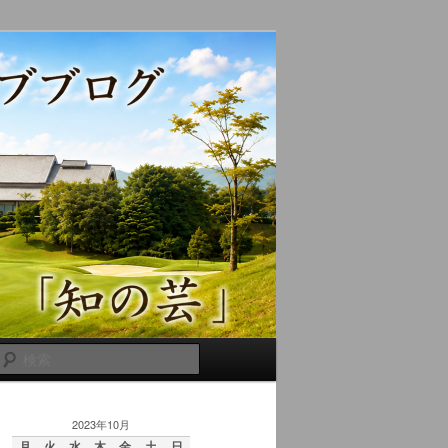
検
索
2023年10月
月
火
水
木
金
土
日