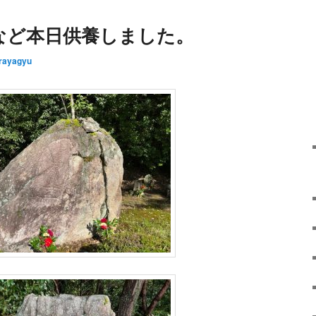
など本日供養しました。
rayagyu