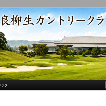
コースの改修・更新作業、ゴルフに関する随筆、喜怒哀楽などを気まぐ
トリークラブ総支配人ブログ
クラブ