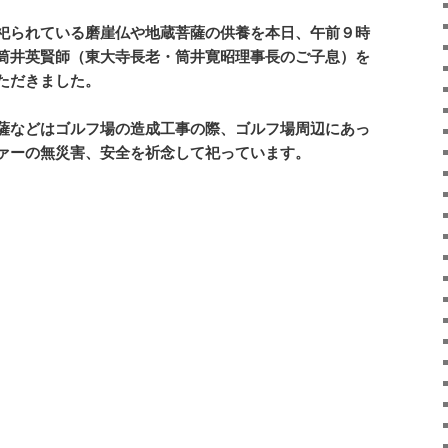
祀られている磨崖仏や地蔵菩薩の供養を本日、午前９時
筒井英賢師（東大寺長老・筒井寛昭理事長のご子息）を
ただきました。
薩などはゴルフ場の造成工事の際、ゴルフ場周辺にあっ
ァーの無災害、安全を祈念して祀っています。