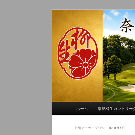
メ
サ
季節の話題、クラブの出来事、
イ
ブ
れに発信します。
ン
コ
奈良柳生カン
コ
ン
ン
テ
テ
ン
ン
ツ
ツ
へ
へ
移
移
動
動
メ
ホーム
奈良柳生カントリー
イ
ン
メ
日別アーカイブ:
2023年10月4日
ニ