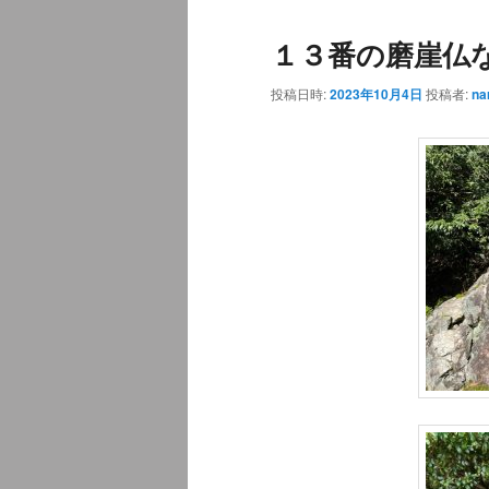
ュ
１３番の磨崖仏
ー
投稿日時:
2023年10月4日
投稿者:
na