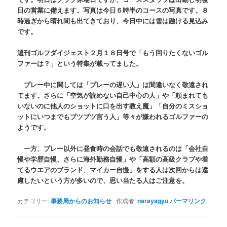
日の営業に備えます。写真は今日６時半のコースの写真です。８
時過ぎから晴れ間も出てきており、今日中には雪は融ける見込み
です。
週刊ゴルフダイジェスト２月１８日号で「もう回りたくないゴル
ファーは？」という特集が載ってました。
プレー中に関しては「プレーの遅い人」は間違いなく敬遠され
てます。さらに「空気が読めない自己中心の人」や「頼まれても
いないのに他人のショットに口を出す教え魔」「自分のミスショ
ットにいつまでもブツブツ言う人」等々が嫌われるゴルファーの
ようです。
一方、プレー以外に昼食時の会話でも敬遠されるのは「会社自
慢や学歴自慢、さらに海外勤務自慢」や「高額の高級クラブや着
てるウエアのブランド、マイカー自慢」をする人は次回からは遠
慮したいという方が多いので、思い当たる人はご注意を。
カテゴリー:
事務局からのお知らせ
作成者:
narayagyu
パーマリンク