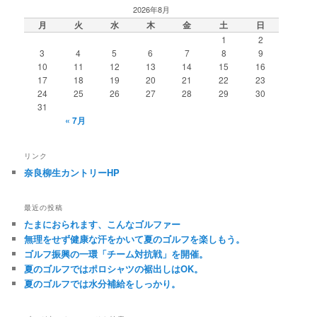
2026年8月
月
火
水
木
金
土
日
1
2
3
4
5
6
7
8
9
10
11
12
13
14
15
16
17
18
19
20
21
22
23
24
25
26
27
28
29
30
31
« 7月
リンク
奈良柳生カントリーHP
最近の投稿
たまにおられます、こんなゴルファー
無理をせず健康な汗をかいて夏のゴルフを楽しもう。
ゴルフ振興の一環「チーム対抗戦」を開催。
夏のゴルフではポロシャツの裾出しはOK。
夏のゴルフでは水分補給をしっかり。