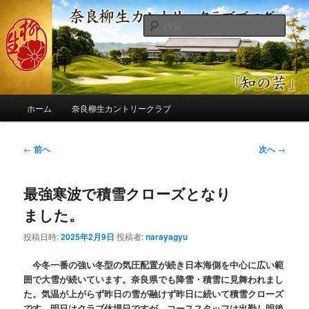
メ
季節の話題、クラブの出来事、コースの改修・更新作業、ゴルフに関する随
筆、喜怒哀楽などを気まぐれに発信します。
イ
検
ン
索
コ
奈良柳生カントリークラブ総支配人
ン
ブログ
テ
ン
メ
ツ
ホーム
奈良柳生カントリークラブ
イ
へ
ン
移
メ
投
←
前へ
次へ
→
動
ニ
稿
ュ
ナ
ー
最強寒波で積雪クローズとなり
ビ
ゲ
ました。
ー
シ
投稿日時:
2025年2月9日
投稿者:
narayagyu
ョ
ン
今冬一番の強い冬型の気圧配置が続き日本海側を中心に広い範
囲で大雪が続いています。奈良県でも降雪・積雪に見舞われまし
た。気温が上がらず昨日の雪が融けず昨日に続いて積雪クローズ
です。明日はクラブ休場日ですが、コーススタッフは出勤し明後