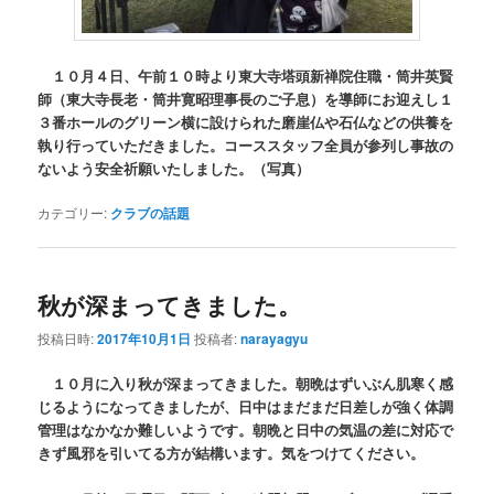
１０月４日、午前１０時より東大寺塔頭新禅院住職・筒井英賢
師（東大寺長老・筒井寛昭理事長のご子息）を導師にお迎えし１
３番ホールのグリーン横に設けられた磨崖仏や石仏などの供養を
執り行っていただきました。コーススタッフ全員が参列し事故の
ないよう安全祈願いたしました。（写真）
カテゴリー:
クラブの話題
秋が深まってきました。
投稿日時:
2017年10月1日
投稿者:
narayagyu
１０月に入り秋が深まってきました。朝晩はずいぶん肌寒く感
じるようになってきましたが、日中はまだまだ日差しが強く体調
管理はなかなか難しいようです。朝晩と日中の気温の差に対応で
きず風邪を引いてる方が結構います。気をつけてください。