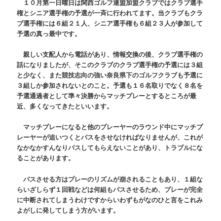
１０月第一日曜日は関西ゴルフ連盟加盟クラブではクラブ選手
権とシニア選手権の予選が一斉に行われてます。当クラブもクラ
ブ選手権には６組２１人、シニア選手権も６組２３人が参加して
予選の真っ最中です。
親しい支配人から電話があり、情報交換の後、クラブ選手権の
話になりましたが、そこのクラブのクラブ選手権の予選には３組
と少なく、また競技志向の強い奈良県下のゴルフクラブも予選に
３組しか参加されないとのこと。予選も１６名取りでなく８名を
予選通過者として準々決勝からマッチプレーとするところが最
近、多くなってきたといいます。
マッチプレーになると他のプレーヤーのラウンド中にマッチプ
レーヤーが追いつくとパスをさせなければなりませんが、これが
なかなかすんなりパスしてもらえないことがあり、トラブルにな
ることがあります。
パスさせる方はプレーのリズムが崩されることもあり、１組な
らいざしらず１回戦などは何組もパスさせるため、プレーが完全
に中断されてしまうわけですからいわずもがなのひと言をこれみ
よがしに発してしまう方がいます。