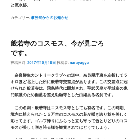
と流水跡。
カテゴリー:
事務局からのお知らせ
般若寺のコスモス、今が見ごろ
です。
投稿日時:
2017年10月18日
投稿者:
narayagyu
奈良柳生カントリークラブへの道中、奈良県庁東を左折して５
キロほど北上した所に般若寺交差点があります。この交差点に冠
せられた般若寺は、飛鳥時代に開創され、聖武天皇が平城京の鬼
門鎮護のため伽藍を整え勅願寺とした由緒ある名刹です。
この名刹・般若寺はコスモス寺としても有名です。この時期、
境内に植えられた１５万本のコスモスの花が咲き誇り秋を美しく
彩ってます。ゴルフ帰りにふらっと立ち寄って色とりどりのコス
モスが美しく咲き誇る様を観賞されてはどうでしょう。