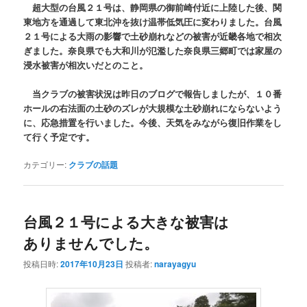
超大型の台風２１号は、静岡県の御前崎付近に上陸した後、関
東地方を通過して東北沖を抜け温帯低気圧に変わりました。台風
２１号による大雨の影響で土砂崩れなどの被害が近畿各地で相次
ぎました。奈良県でも大和川が氾濫した奈良県三郷町では家屋の
浸水被害が相次いだとのこと。
当クラブの被害状況は昨日のブログで報告しましたが、１０番
ホールの右法面の土砂のズレが大規模な土砂崩れにならないよう
に、応急措置を行いました。今後、天気をみながら復旧作業をし
て行く予定です。
カテゴリー:
クラブの話題
台風２１号による大きな被害は
ありませんでした。
投稿日時:
2017年10月23日
投稿者:
narayagyu