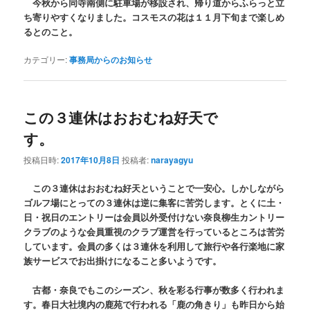
今秋から同寺南側に駐車場が移設され、帰り道からふらっと立
ち寄りやすくなりました。コスモスの花は１１月下旬まで楽しめ
るとのこと。
カテゴリー:
事務局からのお知らせ
この３連休はおおむね好天で
す。
投稿日時:
2017年10月8日
投稿者:
narayagyu
この３連休はおおむね好天ということで一安心。しかしながら
ゴルフ場にとっての３連休は逆に集客に苦労します。とくに土・
日・祝日のエントリーは会員以外受付けない奈良柳生カントリー
クラブのような会員重視のクラブ運営を行っているところは苦労
しています。会員の多くは３連休を利用して旅行や各行楽地に家
族サービスでお出掛けになること多いようです。
古都・奈良でもこのシーズン、秋を彩る行事が数多く行われま
す。春日大社境内の鹿苑で行われる「鹿の角きり」も昨日から始