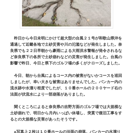
昨日から今日未明にかけて超大型の台風２１号が和歌山県沖を
通過して近畿各地で土砂災害や川の氾濫などが発生しました。奈
良県でも２２日早朝から豪雨による大雨洪水警報が発令されるな
ど奈良県下の各所で土砂崩れなどの災害が発生しました。台風の
影響で昨日、今日と県下のゴルフ場の多くがクローズしました。
今日、朝から台風によるコース内の被害がないかコースを巡回
しましたが、幸い大きな被害はありませんでした。バンカー内の
流水跡や水溜り程度でしたが、１０番ホールの２００ヤード右の
法面が伏流水により一部崩落がありました。
聞くところによると奈良県の吉野方面のゴルフ場では大規模な
土砂崩れで、明日から月内いっぱい休場し、突貫で復旧工事をす
るとの大規模な災害があったそうです。
※写真上２枚は１０番ホールの法面の崩落。バンカーの水溜り