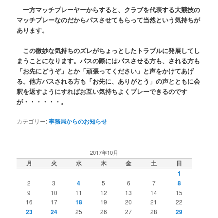
一方マッチプレーヤーからすると、クラブを代表する大競技の
マッチプレーなのだからパスさせてもらって当然という気持ちが
あります。
この微妙な気持ちのズレがちょっとしたトラブルに発展してし
まうことになります。パスの際にはパスさせる方も、される方も
「お先にどうぞ」とか「頑張ってください」と声をかけてあげ
る。他方パスされる方も「お先に、ありがとう」の声とともに会
釈を返すようにすればお互い気持ちよくプレーできるのです
が・・・・・・。
カテゴリー:
事務局からのお知らせ
2017年10月
月
火
水
木
金
土
日
1
2
3
4
5
6
7
8
9
10
11
12
13
14
15
16
17
18
19
20
21
22
23
24
25
26
27
28
29