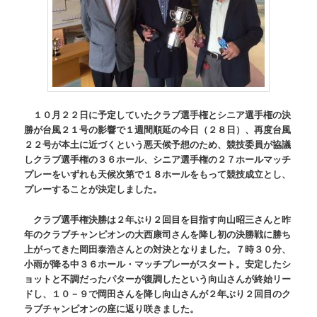
１０月２２日に予定していたクラブ選手権とシニア選手権の決
勝が台風２１号の影響で１週間順延の今日（２８日）、再度台風
２２号が本土に近づくという悪天候予想のため、競技委員が協議
しクラブ選手権の３６ホール、シニア選手権の２７ホールマッチ
プレーをいずれも天候次第で１８ホールをもって競技成立とし、
プレーすることが決定しました。
クラブ選手権決勝は２年ぶり２回目を目指す向山昭三さんと昨
年のクラブチャンピオンの大西康司さんを降し初の決勝戦に勝ち
上がってきた岡田泰浩さんとの対決となりました。７時３０分、
小雨が降る中３６ホール・マッチプレーがスタート。安定したシ
ョットと不調だったパターが復調したという向山さんが終始リー
ドし、１０－９で岡田さんを降し向山さんが２年ぶり２回目のク
ラブチャンピオンの座に返り咲きました。