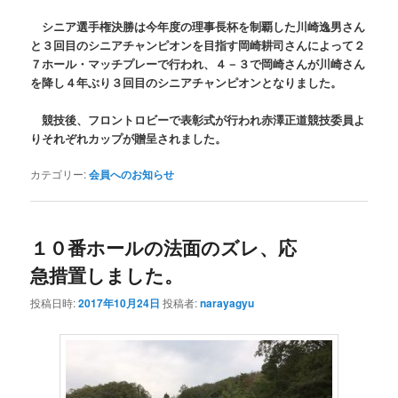
シニア選手権決勝は今年度の理事長杯を制覇した川崎逸男さん
と３回目のシニアチャンピオンを目指す岡崎耕司さんによって２
７ホール・マッチプレーで行われ、４－３で岡崎さんが川崎さん
を降し４年ぶり３回目のシニアチャンピオンとなりました。
競技後、フロントロビーで表彰式が行われ赤澤正道競技委員よ
りそれぞれカップが贈呈されました。
カテゴリー:
会員へのお知らせ
１０番ホールの法面のズレ、応
急措置しました。
投稿日時:
2017年10月24日
投稿者:
narayagyu