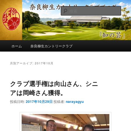
メ
サ
季節の話題、クラブの出来事、コースの改修・更新作業、ゴルフに関する随
筆、喜怒哀楽などを気まぐれに発信します。
イ
ブ
検
ン
コ
索
コ
ン
奈良柳生カントリークラブ総支配人
ン
テ
ブログ
テ
ン
ン
ツ
メ
ツ
へ
ホーム
奈良柳生カントリークラブ
イ
へ
移
ン
移
動
メ
月別アーカイブ:
2017年10月
動
ニ
ュ
ー
クラブ選手権は向山さん、シニ
アは岡崎さん獲得。
投稿日時:
2017年10月29日
投稿者:
narayagyu