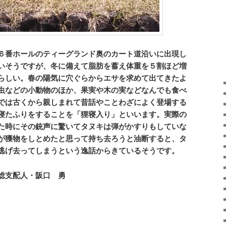
６番ホールのティーグランド奥のカート道沿いに出現し
いそうですが、冬に備えて脂肪を蓄え体重を５割ほど増
らしい。春の陽気に穴ぐらからエサを求めて出てきたよ
虫などの小動物のほか、果実や木の実などなんでも食べ
では古くから親しまれて昔話やことわざによく登場する
寝たふりをすることを「狸寝入り」といいます。実際の
た時にその銃声に驚いてタヌキは弾がかすりもしていな
が獲物をしとめたと思って持ち去ろうと油断すると、タ
逃げ去ってしまうという逸話からきているそうです。
総支配人・阪口 勇