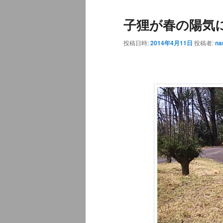
ュ
子狸が春の陽気
ー
投稿日時:
2014年4月11日
投稿者:
na