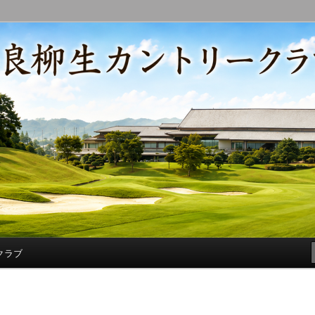
コースの改修・更新作業、ゴルフに関する随筆、喜怒哀楽などを気まぐ
トリークラブ総支配人ブログ
クラブ