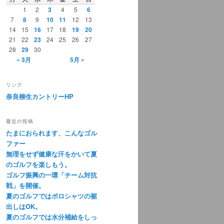
1
2
3
4
5
6
7
8
9
10
11
12
13
14
15
16
17
18
19
20
21
22
23
24
25
26
27
28
29
30
« 3月
5月 »
リンク
奈良柳生カントリーHP
最近の投稿
たまにおられます、こんなゴル
ファー
無理をせず健康な汗をかいて夏
のゴルフを楽しもう。
ゴルフ振興の一環「チーム対抗
戦」を開催。
夏のゴルフではポロシャツの裾
出しはOK。
夏のゴルフでは水分補給をしっ