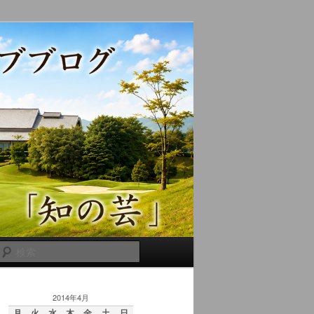
検
索
2014年4月
月
火
水
木
金
土
日