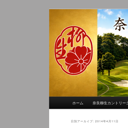
メ
サ
季節の話題、クラブの出来事、
イ
ブ
れに発信します。
ン
コ
奈良柳生カン
コ
ン
ン
テ
テ
ン
ン
ツ
ツ
へ
へ
移
移
動
動
メ
ホーム
奈良柳生カントリー
イ
ン
メ
日別アーカイブ:
2014年4月11日
ニ