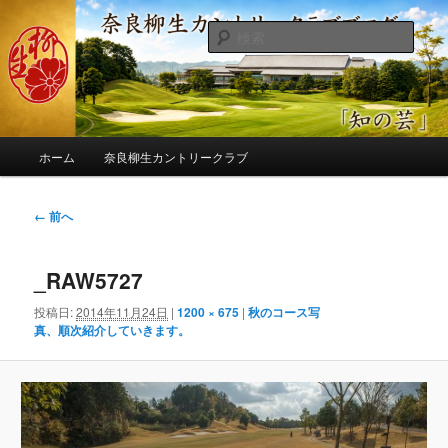
メ
季節の話題、クラブの出来事、コースの改修・更新作業、ゴルフに関する随
筆、喜怒哀楽などを気まぐれに発信します。
イ
検
ン
索
コ
奈良柳生カントリークラブ総支配人
ン
ブログ
テ
ン
メ
ツ
ホーム
奈良柳生カントリークラブ
イ
へ
ン
移
メ
画
← 前へ
動
ニ
像
ュ
ナ
ー
_RAW5727
ビ
ゲ
投稿日:
2014年11月24日
|
1200 × 675
|
秋のコース写
ー
真、順次紹介していきます。
シ
ョ
ン