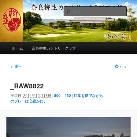
メ
季節の話題、クラブの出来事、コースの改修・更新作業、ゴルフに関する随
筆、喜怒哀楽などを気まぐれに発信します。
イ
検
ン
索
コ
奈良柳生カントリークラブ総支配人
ン
ブログ
テ
ン
メ
ツ
ホーム
奈良柳生カントリークラブ
イ
へ
ン
移
メ
画
← 前へ
次へ →
動
ニ
像
ュ
ナ
ー
_RAW8822
ビ
ゲ
投稿日:
2014年10月18日
|
800 × 450
|
紅葉を愛でながら
ー
のプレーは心豊かに。
シ
ョ
ン