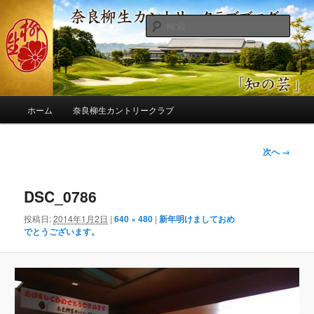
メ
季節の話題、クラブの出来事、コースの改修・更新作業、ゴルフに関する随
筆、喜怒哀楽などを気まぐれに発信します。
イ
検
ン
索
コ
奈良柳生カントリークラブ総支配人
ン
ブログ
テ
ン
メ
ツ
ホーム
奈良柳生カントリークラブ
イ
へ
ン
移
メ
画
次へ →
動
ニ
像
ュ
ナ
ー
DSC_0786
ビ
ゲ
投稿日:
2014年1月2日
|
640 × 480
|
新年明けましておめ
ー
でとうございます。
シ
ョ
ン