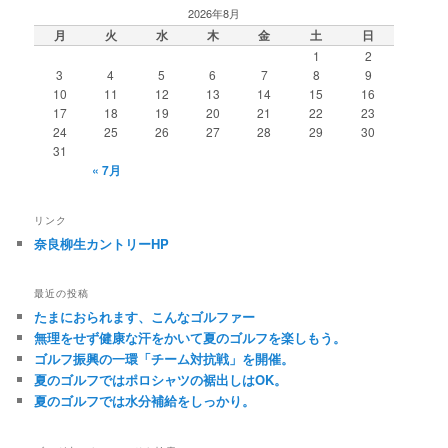
2026年8月
月
火
水
木
金
土
日
1
2
3
4
5
6
7
8
9
10
11
12
13
14
15
16
17
18
19
20
21
22
23
24
25
26
27
28
29
30
31
« 7月
リンク
奈良柳生カントリーHP
最近の投稿
たまにおられます、こんなゴルファー
無理をせず健康な汗をかいて夏のゴルフを楽しもう。
ゴルフ振興の一環「チーム対抗戦」を開催。
夏のゴルフではポロシャツの裾出しはOK。
夏のゴルフでは水分補給をしっかり。