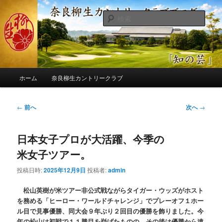
メ
季節の話題、クラブの出来事、コースの改修・更新作業、ゴルフに関する随
筆、喜怒哀楽などを気まぐれに発信します。
イ
検
ン
索
コ
奈良柳生カントリークラブ総支配人
ン
ブログ
テ
ン
メ
ツ
ホーム
奈良柳生カントリークラブ
イ
へ
ン
移
メ
投
←
前へ
次へ
→
動
ニ
稿
ュ
ナ
ー
日本女子プロが大活躍、今季の
ビ
ゲ
米女子ツアー。
ー
シ
投稿日時:
2025年12月9日
投稿者:
admin
ョ
ン
松山英樹が米ツアー非公式戦ながらタイガー・ウッズがホスト
を務める「ヒーロー・ワールドチャレンジ」でプレーオフ１ホー
ル目で見事優勝、同大会９年ぶり２回目の優勝を飾りました。今
年の松山は初戦で１１勝目を挙げたものの、その後は優勝から遠