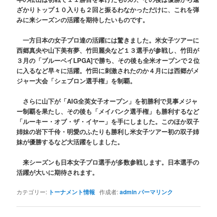
ざかりトップ１０入りも２回と振るわなかっただけに、これを弾
みに来シーズンの活躍を期待したいものです。
一方日本の女子プロ達の活躍には驚きました。米女子ツアーに
西郷真央や山下美有夢、竹田麗央など１３選手が参戦し、竹田が
３月の「ブルーベイLPGA]で勝ち、その後も全米オープンで２位
に入るなど早々に活躍。竹田に刺激されたのか４月には西郷がメ
ジャー大会「シェブロン選手権」を制覇。
さらに山下が「AIG全英女子オープン」を初勝利で見事メジャ
ー制覇を果たし、その後も「メイバンク選手権」も勝利するなど
「ルーキー・オブ・ザ・イヤー」を手にしました。このほか双子
姉妹の岩下千伶・明愛のふたりも勝利し米女子ツアー初の双子姉
妹が優勝するなど大活躍をしました。
来シーズンも日本女子プロ選手が多数参戦します。日本選手の
活躍が大いに期待されます。
カテゴリー:
トーナメント情報
作成者:
admin
パーマリンク