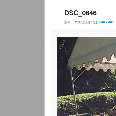
ュ
ナ
DSC_0646
ー
ビ
ゲ
投稿日:
2013年9月27日
|
640 × 480
|
ー
シ
ョ
ン