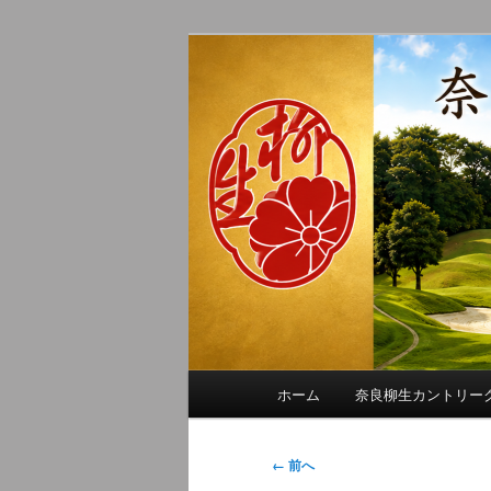
メ
季節の話題、クラブの出来事、
イ
れに発信します。
ン
奈良柳生カン
コ
ン
テ
ン
ツ
へ
移
動
メ
ホーム
奈良柳生カントリー
イ
ン
メ
画
← 前へ
ニ
像