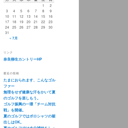
1
2
3
4
5
6
7
8
9
10
11
12
13
14
15
16
17
18
19
20
21
22
23
24
25
26
27
28
29
30
31
« 7月
リンク
奈良柳生カントリーHP
最近の投稿
たまにおられます、こんなゴル
ファー
無理をせず健康な汗をかいて夏
のゴルフを楽しもう。
ゴルフ振興の一環「チーム対抗
戦」を開催。
夏のゴルフではポロシャツの裾
出しはOK。
夏のゴルフでは水分補給をしっ