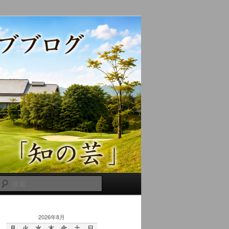
検
索
2026年8月
月
火
水
木
金
土
日