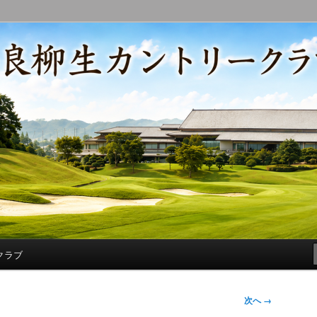
コースの改修・更新作業、ゴルフに関する随筆、喜怒哀楽などを気まぐ
トリークラブ総支配人ブログ
クラブ
次へ →