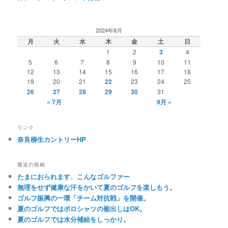
2024年8月
月
火
水
木
金
土
日
1
2
3
4
5
6
7
8
9
10
11
12
13
14
15
16
17
18
19
20
21
22
23
24
25
26
27
28
29
30
31
« 7月
9月 »
リンク
奈良柳生カントリーHP
最近の投稿
たまにおられます、こんなゴルファー
無理をせず健康な汗をかいて夏のゴルフを楽しもう。
ゴルフ振興の一環「チーム対抗戦」を開催。
夏のゴルフではポロシャツの裾出しはOK。
夏のゴルフでは水分補給をしっかり。