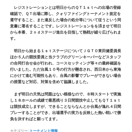
レジストレーションとは明日からのＱＴ１ｓｔへの出場の登録
確認で、ＱＴ出場に際し、クォリファイングトーナメント規定を
遵守すること、また違反した場合の処分等について従うという同
意書に署名することです。レジストレーションをを済ませて明日
から本番、２ｎｄステージ進出を目指して熱戦が繰り広げられま
す。
明日から始まる１ｓｔステージについてＪＧＴＯ東田健委員長
ほか５人の競技委員と当クラブのグリーンキーパーなどスタッフ
の合同打合せ会が行われ、コースセッティング等々の最終確認を
行いました。ただ台風１０号の行方が懸念され、西日本から東海
にかけて進む可能性もあり、台風の影響でプレーができない場合
の措置など対応、対策を含めて協議しました。
まず明日の天気は問題はない模様なので、８時スタートで実施
し１８ホールの成績で最悪残り３日間競技中止してもＱＴ１ｓｔ
は競技成立しますが、できることならなんとか台風が逸れ４日間
プレーすることができ、出場選手の実力を反映した熱い戦いで勝
負を決すればと願ってます。
カテゴリー:
トーナメント情報