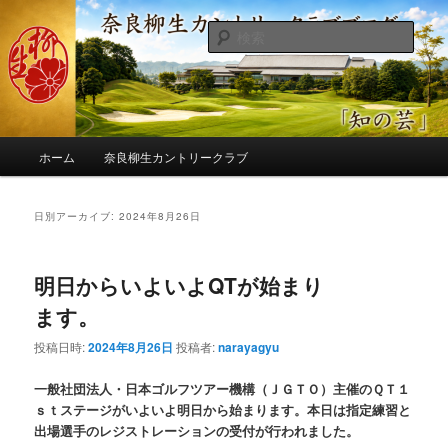
メ
サ
季節の話題、クラブの出来事、コースの改修・更新作業、ゴルフに関する随
筆、喜怒哀楽などを気まぐれに発信します。
イ
ブ
検
ン
コ
索
コ
ン
奈良柳生カントリークラブ総支配人
ン
テ
ブログ
テ
ン
ン
ツ
メ
ツ
へ
ホーム
奈良柳生カントリークラブ
イ
へ
移
ン
移
動
メ
日別アーカイブ:
2024年8月26日
動
ニ
ュ
ー
明日からいよいよQTが始まり
ます。
投稿日時:
2024年8月26日
投稿者:
narayagyu
一般社団法人・日本ゴルフツアー機構（ＪＧＴＯ）主催のＱＴ１
ｓｔステージがいよいよ明日から始まります。本日は指定練習と
出場選手のレジストレーションの受付が行われました。