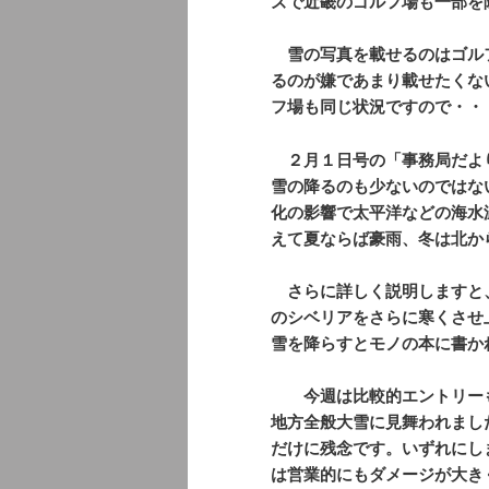
ズで近畿のゴルフ場も一部を
雪の写真を載せるのはゴル
るのが嫌であまり載せたくな
フ場も同じ状況ですので・・
２月１日号の「事務局だよ
雪の降るのも少ないのではな
化の影響で太平洋などの海水
えて夏ならば豪雨、冬は北か
さらに詳しく説明しますと
のシベリアをさらに寒くさせ
雪を降らすとモノの本に書か
今週は比較的エントリーも
地方全般大雪に見舞われまし
だけに残念です。いずれにし
は営業的にもダメージが大き