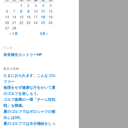
1
2
3
4
5
6
7
8
9
10
11
12
13
14
15
16
17
18
19
20
21
22
23
24
25
26
27
28
« 1月
3月 »
リンク
奈良柳生カントリーHP
最近の投稿
たまにおられます、こんなゴル
ファー
無理をせず健康な汗をかいて夏
のゴルフを楽しもう。
ゴルフ振興の一環「チーム対抗
戦」を開催。
夏のゴルフではポロシャツの裾
出しはOK。
夏のゴルフでは水分補給をしっ