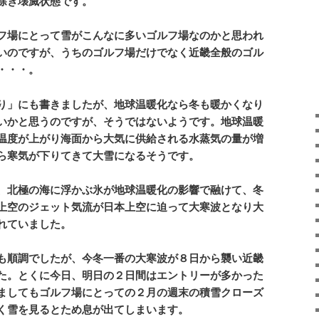
除き壊滅状態です。
フ場にとって雪がこんなに多いゴルフ場なのかと思われ
いのですが、うちのゴルフ場だけでなく近畿全般のゴル
・・・。
り」にも書きましたが、地球温暖化なら冬も暖かくなり
いかと思うのですが、そうではないようです。地球温暖
温度が上がり海面から大気に供給される水蒸気の量が増
ら寒気が下りてきて大雪になるそうです。
、北極の海に浮かぶ氷が地球温暖化の影響で融けて、冬
上空のジェット気流が日本上空に迫って大寒波となり大
れていました。
順調でしたが、今冬一番の大寒波が８日から襲い近畿
た。とくに今日、明日の２日間はエントリーが多かった
ましてもゴルフ場にとっての２月の週末の積雪クローズ
く雪を見るとため息が出てしまいます。