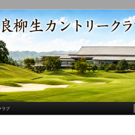
コースの改修・更新作業、ゴルフに関する随筆、喜怒哀楽などを気まぐ
トリークラブ総支配人ブログ
クラブ