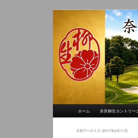
メ
サ
季節の話題、クラブの出来事、
イ
ブ
れに発信します。
ン
コ
奈良柳生カン
コ
ン
ン
テ
テ
ン
ン
ツ
ツ
へ
へ
移
移
動
動
メ
ホーム
奈良柳生カントリー
イ
ン
メ
日別アーカイブ:
2017年2月11日
ニ