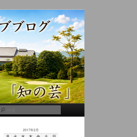
検
索
2017年2月
月
火
水
木
金
土
日