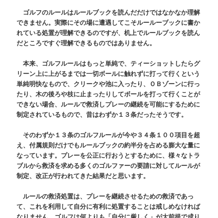
ゴルフのルールはルールブックを読んだだけではなかなか理解
できません。実際にその場に遭遇してこそルールーブックに書か
れている処置が理解できるのですが、机上でルールブックを読ん
だところですぐ理解できるものではありません。
本来、ゴルフルールはもっと単純で、ティーショットしたらグ
リーン上に上がるまでは一切ボールに触れずに打って行くという
単純明快なもので、クリークや池に入ったり、ＯＢゾーンに行っ
たり、木の後ろや枝に止まったりしてボールを打って行くことが
できない場合、ルールで救済しプレーの継続を可能にするために
制定されているもので、昔はわずか１３条だったそうです。
そのわずか１３条のゴルフルールが今や３４条１００項目を超
え、付属規則だけでもルールブックの約半分を占める膨大な量に
なっています。プレーを公正に行おうとするために、様々なトラ
ブルから救済を求める多くのゴルファーの要請に対してルールが
制定、改正が行われてきた結果だと思います。
ルールの救済処置は、プレーを継続させるための救済であっ
て、これを利用して自分に有利に処置することは戒しめなければ
なりません。ゴルフは何よりも「自分に厳しく」が大前提で成り