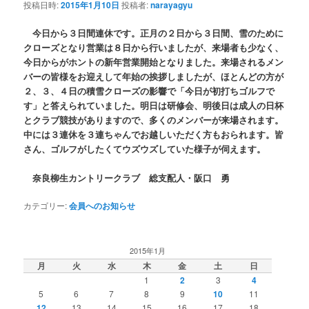
投稿日時:
2015年1月10日
投稿者:
narayagyu
今日から３日間連休です。正月の２日から３日間、雪のために
クローズとなり営業は８日から行いましたが、来場者も少なく、
今日からがホントの新年営業開始となりました。来場されるメン
バーの皆様をお迎えして年始の挨拶しましたが、ほとんどの方が
２、３、４日の積雪クローズの影響で「今日が初打ちゴルフで
す」と答えられていました。明日は研修会、明後日は成人の日杯
とクラブ競技がありますので、多くのメンバーが来場されます。
中には３連休を３連ちゃんでお越しいただく方もおられます。皆
さん、ゴルフがしたくてウズウズしていた様子が伺えます。
奈良柳生カントリークラブ 総支配人・阪口 勇
カテゴリー:
会員へのお知らせ
2015年1月
月
火
水
木
金
土
日
1
2
3
4
5
6
7
8
9
10
11
12
13
14
15
16
17
18