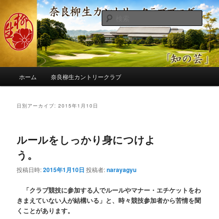
メ
サ
季節の話題、クラブの出来事、コースの改修・更新作業、ゴルフに関する随
筆、喜怒哀楽などを気まぐれに発信します。
イ
ブ
検
ン
コ
索
コ
ン
奈良柳生カントリークラブ総支配人
ン
テ
ブログ
テ
ン
ン
ツ
メ
ツ
へ
ホーム
奈良柳生カントリークラブ
イ
へ
移
ン
移
動
メ
日別アーカイブ:
2015年1月10日
動
ニ
ュ
ー
ルールをしっかり身につけよ
う。
投稿日時:
2015年1月10日
投稿者:
narayagyu
「クラブ競技に参加する人でルールやマナー・エチケットをわ
きまえていない人が結構いる」と、時々競技参加者から苦情を聞
くことがあります。