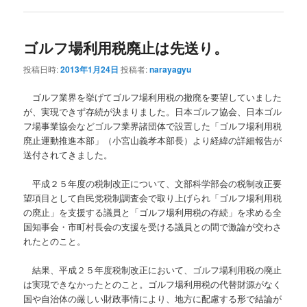
ゴルフ場利用税廃止は先送り。
投稿日時:
2013年1月24日
投稿者:
narayagyu
ゴルフ業界を挙げてゴルフ場利用税の撤廃を要望していました
が、実現できず存続が決まりました。日本ゴルフ協会、日本ゴル
フ場事業協会などゴルフ業界諸団体で設置した「ゴルフ場利用税
廃止運動推進本部」（小宮山義孝本部長）より経緯の詳細報告が
送付されてきました。
平成２５年度の税制改正について、文部科学部会の税制改正要
望項目として自民党税制調査会で取り上げられ「ゴルフ場利用税
の廃止」を支援する議員と「ゴルフ場利用税の存続」を求める全
国知事会・市町村長会の支援を受ける議員との間で激論が交わさ
れたとのこと。
結果、平成２５年度税制改正において、ゴルフ場利用税の廃止
は実現できなかったとのこと。ゴルフ場利用税の代替財源がなく
国や自治体の厳しい財政事情により、地方に配慮する形で結論が