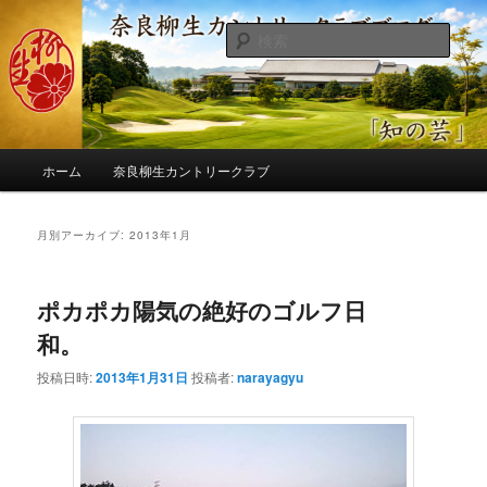
メ
サ
季節の話題、クラブの出来事、コースの改修・更新作業、ゴルフに関する随
筆、喜怒哀楽などを気まぐれに発信します。
イ
ブ
検
ン
コ
索
コ
ン
奈良柳生カントリークラブ総支配人
ン
テ
ブログ
テ
ン
ン
ツ
メ
ツ
へ
ホーム
奈良柳生カントリークラブ
イ
へ
移
ン
移
動
メ
月別アーカイブ:
2013年1月
動
ニ
ュ
ー
ポカポカ陽気の絶好のゴルフ日
和。
投稿日時:
2013年1月31日
投稿者:
narayagyu