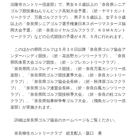
法隆寺カントリー倶楽部）で、男女６０歳以上の「奈良県シニア
ゴルフ競技兼ねんりんピック高知大会予選」（於・ヤマトカント
リークラブ、万壽ゴルフクラブ）、男子５５歳以上、女子５０歳
以上の「奈良県シニアゴルフ選手権兼日本スポーツマスターズ福
岡大会予選」（於・奈良ロイヤルゴルフクラブ、ＫＯＭＡカント
リークラブ）などの公式競技の予選が４月、５月に行われます。
このほかの県民ゴルフは５月３０日以降「奈良県ゴルフ協会ア
ンダーハンディ競技」（於・花吉野カンツリークラブ）、「奈良
県民体育大会ゴルフ競技」（於・シプレカントリークラブ）、
「奈良県民ゴルフレディース競技」（於・奈良万葉カンツリー倶
楽部）、「奈良県民ゴルフ競技夏季大会」（於・奈良カントリー
クラブ）、「奈良県ゴルフ協会会長杯」（於・秋津原ゴルフクラ
ブ）、「奈良県ゴルフ連盟会長杯」（於・奈良白鳳カンツリーク
ラブ）、「奈良県民ゴルフ競技秋季大会」（於・奈良の杜ゴルフ
クラブ）、「奈良県知事杯争奪ゴルフ大会」（飛鳥カンツリー倶
楽部）が実施されます。
詳細は奈良県ゴルフ協会のホームページをご覧ください。
奈良柳生カントリークラブ 総支配人・阪口 勇