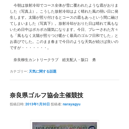
今朝は放射冷却でコース全体が雪に覆われたような霜がおりま
した（写真上）。こうした放射冷却はよく晴れた風の弱い日に発
生します。太陽が照り付けるとコースの霜もあっという間に融け
てしまいました（写真下）。放射冷却がおりた日は晴れて風もな
いため日中はポカポカ陽気になります。今日、プレーされた方々
も「風もなく太陽が照りつけ暖かく最高のゴルフ日和でした」と
お喜びでした。このまま春まで今日のような天気が続けば良いの
ですが・・・・・・・。
奈良柳生カントリークラブ 総支配人・阪口 勇
カテゴリー:
天気に関する話題
奈良県ゴルフ協会主催競技
投稿日時:
2013年1月30日
投稿者:
narayagyu