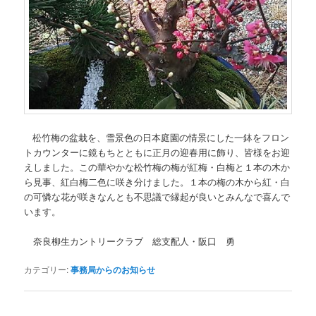
松竹梅の盆栽を、雪景色の日本庭園の情景にした一鉢をフロン
トカウンターに鏡もちとともに正月の迎春用に飾り、皆様をお迎
えしました。この華やかな松竹梅の梅が紅梅・白梅と１本の木か
ら見事、紅白梅二色に咲き分けました。１本の梅の木から紅・白
の可憐な花が咲きなんとも不思議で縁起が良いとみんなで喜んで
います。
奈良柳生カントリークラブ 総支配人・阪口 勇
カテゴリー:
事務局からのお知らせ