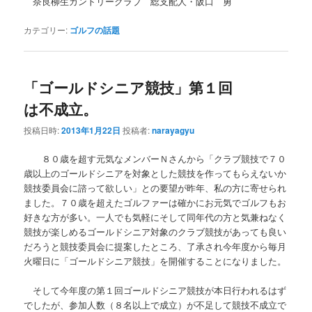
奈良柳生カントリークラブ 総支配人・阪口 勇
カテゴリー:
ゴルフの話題
「ゴールドシニア競技」第１回
は不成立。
投稿日時:
2013年1月22日
投稿者:
narayagyu
８０歳を超す元気なメンバーＮさんから「クラブ競技で７０
歳以上のゴールドシニアを対象とした競技を作ってもらえないか
競技委員会に諮って欲しい」との要望が昨年、私の方に寄せられ
ました。７０歳を超えたゴルファーは確かにお元気でゴルフもお
好きな方が多い。一人でも気軽にそして同年代の方と気兼ねなく
競技が楽しめるゴールドシニア対象のクラブ競技があっても良い
だろうと競技委員会に提案したところ、了承され今年度から毎月
火曜日に「ゴールドシニア競技」を開催することになりました。
そして今年度の第１回ゴールドシニア競技が本日行われるはず
でしたが、参加人数（８名以上で成立）が不足して競技不成立で