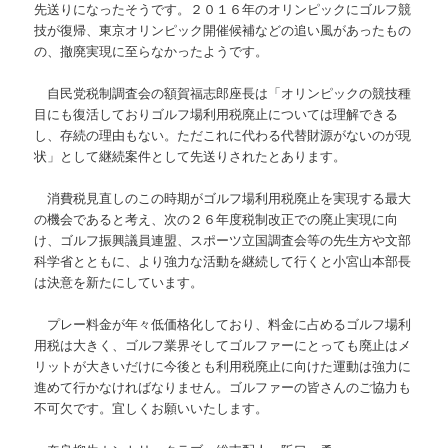
先送りになったそうです。２０１６年のオリンピックにゴルフ競
技が復帰、東京オリンピック開催候補などの追い風があったもの
の、撤廃実現に至らなかったようです。
自民党税制調査会の額賀福志郎座長は「オリンピックの競技種
目にも復活しておりゴルフ場利用税廃止については理解できる
し、存続の理由もない。ただこれに代わる代替財源がないのが現
状」として継続案件として先送りされたとあります。
消費税見直しのこの時期がゴルフ場利用税廃止を実現する最大
の機会であると考え、次の２６年度税制改正での廃止実現に向
け、ゴルフ振興議員連盟、スポーツ立国調査会等の先生方や文部
科学省とともに、より強力な活動を継続して行くと小宮山本部長
は決意を新たにしています。
プレー料金が年々低価格化しており、料金に占めるゴルフ場利
用税は大きく、ゴルフ業界そしてゴルファーにとっても廃止はメ
リットが大きいだけに今後とも利用税廃止に向けた運動は強力に
進めて行かなければなりません。ゴルファーの皆さんのご協力も
不可欠です。宜しくお願いいたします。