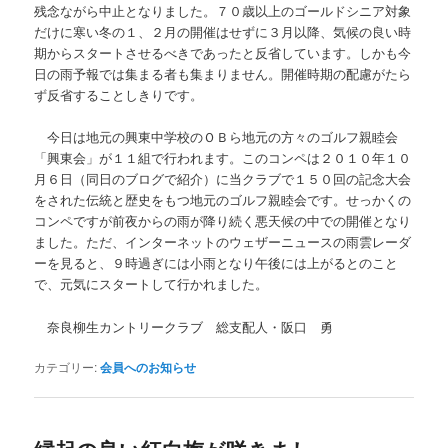
残念ながら中止となりました。７０歳以上のゴールドシニア対象
だけに寒い冬の１、２月の開催はせずに３月以降、気候の良い時
期からスタートさせるべきであったと反省しています。しかも今
日の雨予報では集まる者も集まりません。開催時期の配慮がたら
ず反省することしきりです。
今日は地元の興東中学校のＯＢら地元の方々のゴルフ親睦会
「興東会」が１１組で行われます。このコンペは２０１０年１０
月６日（同日のブログで紹介）に当クラブで１５０回の記念大会
をされた伝統と歴史をもつ地元のゴルフ親睦会です。せっかくの
コンペですが前夜からの雨が降り続く悪天候の中での開催となり
ました。ただ、インターネットのウェザーニュースの雨雲レーダ
ーを見ると、９時過ぎには小雨となり午後には上がるとのこと
で、元気にスタートして行かれました。
奈良柳生カントリークラブ 総支配人・阪口 勇
カテゴリー:
会員へのお知らせ