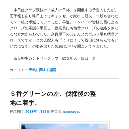
本日はクラブ競技の「成人の日杯」を開催する予定でしたが、
雨予報もあり昨日まででキャンセルが続出し競技、一般も合わせ
て２３組と半減していました。早速、メンバーの皆様に雪による
クローズの電話を手配し、従業員にも積雪クローズの連絡をさせ
るなど大あらわでした。奈良県下のほとんどのゴルフ場も積雪ク
ローズですが、どの支配人も「よりによって祝日に降らんでもい
いのになあ」の恨み節とため息ばかりが聞こえてきました。
奈良柳生カントリークラブ 総支配人・阪口 勇
カテゴリー:
天気に関する話題
５番グリーンの左、伐採後の整
地に着手。
投稿日時:
2013年1月12日
投稿者:
narayagyu