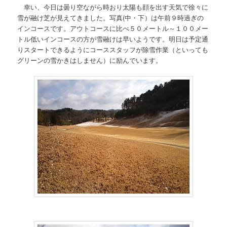
幸い、今日は曇り空ながら時おり太陽も顔を出す天気で徐々に
雪が融け芝が見えてきました。写真(中・下）は午前９時過ぎの
インコースです。アウトコースに比べ５０メートル～１００メー
トル低いインコースの方が雪融けは早いようです。明日は予定通
りスタートできるようにコーススタッフが除雪作業（といっても
グリーンの雪かきはしません）に励んでいます。