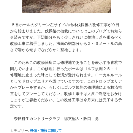
５番ホールのグリーン左サイドの檜林伐採後の改修工事が９日
から始まりました。伐採後の植栽についてはこのブログでお知ら
せ済みですが、下辺部分をもう少しきれいに整地し芝を張るべく
改修工事に着手しました。法面の裾部分から２～３メートルの高
さで端から端までなだらかに整地します。
このためこの改修箇所には修理地であることを表示する青杭で
囲んでいます。この修理に行ったボールはゴルフ規則２５－１、
修理地に止まった球として救済が受けられます。ローカルルール
としてドロップエリアを設けていますので、このドロップエリア
からプレーをするか、もしくはゴルフ規則の修理地による救済措
置をしてプレーしてください。改修工事中は大変ご迷惑をおかけ
しますがご容赦ください。この改修工事は今月末には完了する予
定です。
奈良柳生カントリークラブ 総支配人・阪口 勇
カテゴリー:
設備・施設に関して