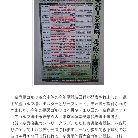
奈良県ゴルフ協会主催の今年度競技日程が発表されました。県
下加盟ゴルフ場にポスターとリーフレット、申込書が送付されて
きました。今年の県民ゴルフは４月９・１０日の「奈良県アマチ
ュアゴルフ選手権兼第６８回東京国体奈良県代表選手選考会」
（於・奈良柳生カントリークラブ、ただし有資格者競技）を皮切
りに全部で１５競技が開催されます。一般が参加できる最初の競
技は４月１９日に行われる「奈良県体育大会ゴルフ競技」（於・