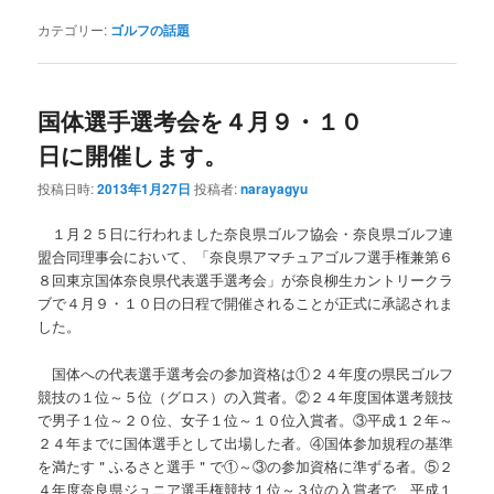
カテゴリー:
ゴルフの話題
国体選手選考会を４月９・１０
日に開催します。
投稿日時:
2013年1月27日
投稿者:
narayagyu
１月２５日に行われました奈良県ゴルフ協会・奈良県ゴルフ連
盟合同理事会において、「奈良県アマチュアゴルフ選手権兼第６
８回東京国体奈良県代表選手選考会」が奈良柳生カントリークラ
ブで４月９・１０日の日程で開催されることが正式に承認されま
した。
国体への代表選手選考会の参加資格は①２４年度の県民ゴルフ
競技の１位～５位（グロス）の入賞者。②２４年度国体選考競技
で男子１位～２０位、女子１位～１０位入賞者。③平成１２年～
２４年までに国体選手として出場した者。④国体参加規程の基準
を満たす＂ふるさと選手＂で①～③の参加資格に準ずる者。⑤２
４年度奈良県ジュニア選手権競技１位～３位の入賞者で、平成１