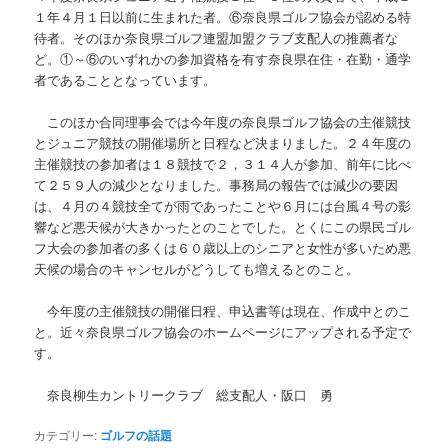
１年４月１日以前に生まれた者。⑥奈良県ゴルフ協会が認める特
待者。そのほか奈良県ゴルフ連盟加盟クラブ支配人の推薦者な
ど。①～⑥のいずれかの参加資格を有す奈良県在住・在勤・通学
者であることとなっています。
このほか合同理事会では今年度の奈良県ゴルフ協会の主催競技
とジュニア競技の開催場所と日程など決まりました。２４年度の
主催競技の参加者は１８競技で２，３１４人が参加、前年に比べ
て２５９人の減少となりました。事務局の報告では減少の要因
は、４月の４競技全てが雨であったことや６月には台風４号の影
響など悪天候が大きかったとのことでした。とくにこの県民ゴル
フ大会の参加者の多くは６０歳以上のシニアと女性が多いため悪
天候の場合のキャンセルがどうしても増えるとのこと。
今年度の主催競技の開催日程、申込書等は現在、作成中とのこ
と。近々奈良県ゴルフ協会のホームページにアップされる予定で
す。
奈良柳生カントリークラブ 総支配人・阪口 勇
カテゴリー:
ゴルフの話題