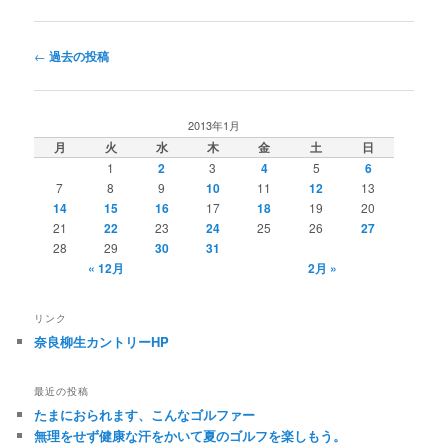
投
←
過去の投稿
稿
ナ
ビ
2013年1月
ゲ
月
火
水
木
金
土
日
ー
1
2
3
4
5
6
シ
7
8
9
10
11
12
13
ョ
14
15
16
17
18
19
20
ン
21
22
23
24
25
26
27
28
29
30
31
« 12月
2月 »
リンク
奈良柳生カントリーHP
最近の投稿
たまにおられます、こんなゴルファー
無理をせず健康な汗をかいて夏のゴルフを楽しもう。