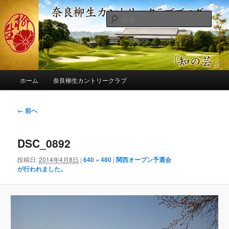
メ
季節の話題、クラブの出来事、コースの改修・更新作業、ゴルフに関する随
筆、喜怒哀楽などを気まぐれに発信します。
イ
検
ン
索
コ
奈良柳生カントリークラブ総支配人
ン
ブログ
テ
ン
メ
ツ
ホーム
奈良柳生カントリークラブ
イ
へ
ン
移
メ
画
← 前へ
動
ニ
像
ュ
ナ
ー
DSC_0892
ビ
ゲ
投稿日:
2014年4月8日
|
640 × 480
|
関西オープン予選会
ー
が行われました。
シ
ョ
ン