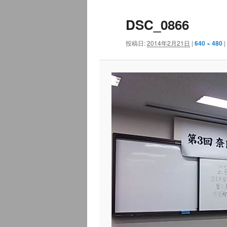
ュ
ナ
DSC_0866
ー
ビ
ゲ
投稿日:
2014年2月21日
|
640 × 480
|
ー
シ
ョ
ン