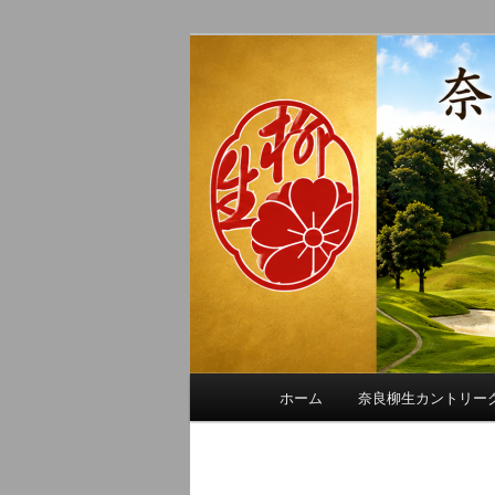
メ
季節の話題、クラブの出来事、
イ
れに発信します。
ン
奈良柳生カン
コ
ン
テ
ン
ツ
へ
移
動
メ
ホーム
奈良柳生カントリー
イ
ン
メ
画
ニ
像