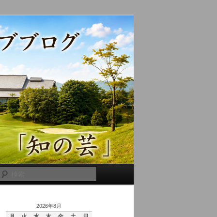
検
索
2026年8月
月
火
水
木
金
土
日