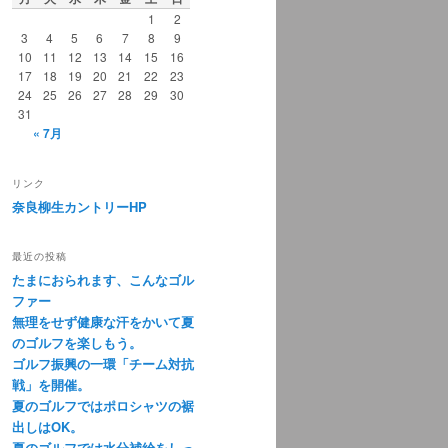
1
2
3
4
5
6
7
8
9
10
11
12
13
14
15
16
17
18
19
20
21
22
23
24
25
26
27
28
29
30
31
« 7月
リンク
奈良柳生カントリーHP
最近の投稿
たまにおられます、こんなゴル
ファー
無理をせず健康な汗をかいて夏
のゴルフを楽しもう。
ゴルフ振興の一環「チーム対抗
戦」を開催。
夏のゴルフではポロシャツの裾
出しはOK。
夏のゴルフでは水分補給をしっ