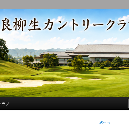
コースの改修・更新作業、ゴルフに関する随筆、喜怒哀楽などを気まぐ
トリークラブ総支配人ブログ
クラブ
次へ →