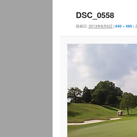
ュ
ナ
DSC_0558
ー
ビ
ゲ
投稿日:
2013年8月6日
|
640 × 480
|
ー
シ
ョ
ン