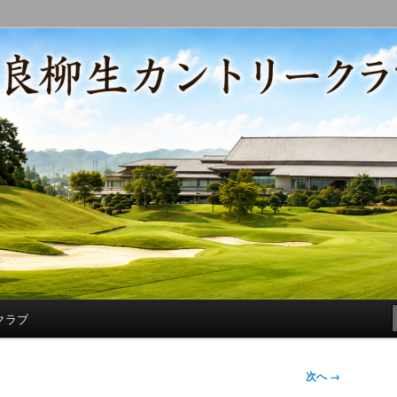
コースの改修・更新作業、ゴルフに関する随筆、喜怒哀楽などを気まぐ
トリークラブ総支配人ブログ
クラブ
次へ →