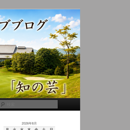
検
索
2026年8月
月
火
水
木
金
土
日