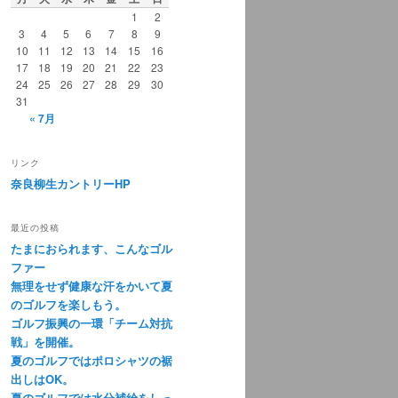
1
2
3
4
5
6
7
8
9
10
11
12
13
14
15
16
17
18
19
20
21
22
23
24
25
26
27
28
29
30
31
« 7月
リンク
奈良柳生カントリーHP
最近の投稿
たまにおられます、こんなゴル
ファー
無理をせず健康な汗をかいて夏
のゴルフを楽しもう。
ゴルフ振興の一環「チーム対抗
戦」を開催。
夏のゴルフではポロシャツの裾
出しはOK。
夏のゴルフでは水分補給をしっ