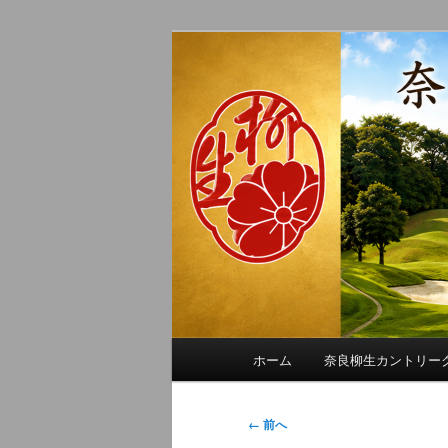
メ
季節の話題、クラブの出来事、
イ
れに発信します。
ン
奈良柳生カン
コ
ン
テ
ン
ツ
へ
移
動
メ
ホーム
奈良柳生カントリー
イ
ン
メ
画
← 前へ
ニ
像