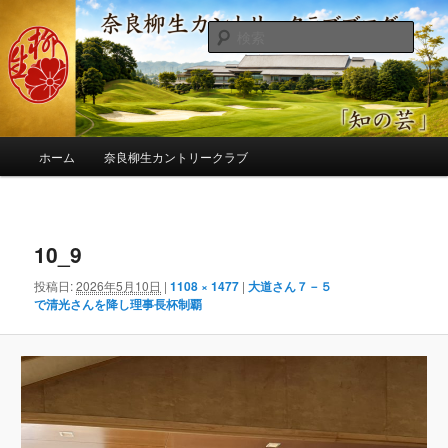
メ
季節の話題、クラブの出来事、コースの改修・更新作業、ゴルフに関する随
筆、喜怒哀楽などを気まぐれに発信します。
イ
検
ン
索
コ
奈良柳生カントリークラブ総支配人
ン
ブログ
テ
ン
メ
ツ
ホーム
奈良柳生カントリークラブ
イ
へ
ン
移
メ
画
動
ニ
像
10_9
ュ
ナ
ー
ビ
投稿日:
2026年5月10日
|
1108 × 1477
|
大道さん７－５
ゲ
で清光さんを降し理事長杯制覇
ー
シ
ョ
ン