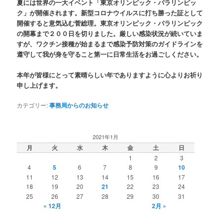
夏には世界の一大イベント「東京オリンピック・パラリンピッ
ク」が開催されます。新型コロナウイルスに打ち勝った証として
開催すると意気込む菅総理。東京オリンピック・パラリンピック
の開幕まで２００日を切りました。厳しい感染状況が続いていま
すが、ワクチン接種が始まるまで感染予防対策のガイドラインを
遵守して我が身を守ること第一に日常生活をお過ごしください。
本年が皆様にとって素晴らしい年でありますように心よりお祈り
申し上げます。
カテゴリー:
事務局からのお知らせ
2021年1月
月
火
水
木
金
土
日
1
2
3
4
5
6
7
8
9
10
11
12
13
14
15
16
17
18
19
20
21
22
23
24
25
26
27
28
29
30
31
« 12月
2月 »