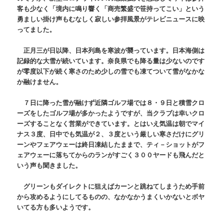
客も少なく「境内に鳴り響く「商売繁盛で笹持ってこい」という
勇ましい掛け声もむなしく寂しい参拝風景がテレビニュースに映
ってました。
正月三が日以降、日本列島を寒波が襲っています。日本海側は
記録的な大雪が続いています。奈良県でも降る量は少ないのです
が零度以下が続く寒さのため少しの雪でも凍てついて雪がなかな
か融けません。
７日に降った雪が融けず近隣ゴルフ場では８・９日と積雪クロ
ーズをしたゴルフ場が多かったようですが、当クラブは幸いクロ
ーズすることなく営業ができています。とはいえ気温は朝でマイ
ナス３度、日中でも気温が２、３度という厳しい寒さだけにグリ
ーンやフェアウェーは終日凍結したままで、ティ－ショットがフ
ェアウェーに落ちてからのランがすごく３００ヤードも飛んだと
いう声も聞きました。
グリーンもダイレクトに狙えばカーンと跳ねてしまうため手前
から攻めるようにしてるものの、なかなかうまくいかないとボヤ
いてる方も多いようです。