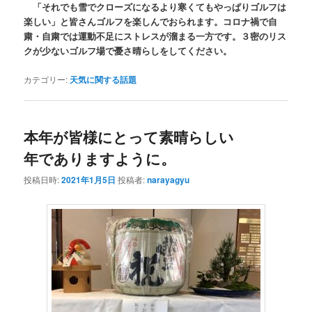
「それでも雪でクローズになるより寒くてもやっぱりゴルフは
楽しい」と皆さんゴルフを楽しんでおられます。コロナ禍で自
粛・自粛では運動不足にストレスが溜まる一方です。３密のリス
クが少ないゴルフ場で憂さ晴らしをしてください。
カテゴリー:
天気に関する話題
本年が皆様にとって素晴らしい
年でありますように。
投稿日時:
2021年1月5日
投稿者:
narayagyu