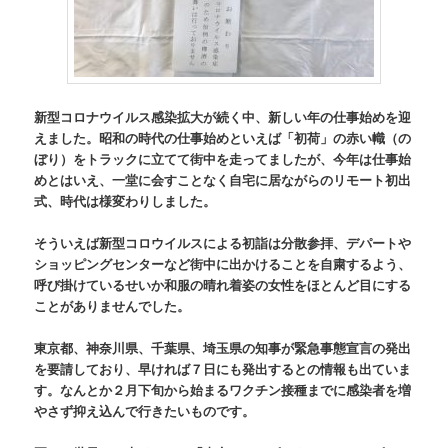
新型コロナウイルス感染拡大が続く中、新しい年の仕事始めを迎
えました。昭和の時代の仕事始めといえば「初荷」の赤い幟（の
ぼり）をトラックに立てて街中を走ってましたが、今年は仕事始
めとはいえ、一堂に会すことなく自宅に居ながらのリモート初出
式、時代は様変わりしました。
そういえば新型コロウイルスによる初詣は分散参拝、デパートや
ショッピングセンターなど街中に出かけることを自粛するよう、
呼び掛けているせいか和服の晴れ着姿の女性をほとんど目にする
ことがありませんでした。
東京都、神奈川県、千葉県、埼玉県の知事が緊急事態宣言の発出
を要請しており、早ければ７日にも発出するとの情報も出ていま
す。なんとか２月下旬から始まるワクチン接種までに感染者を増
やさず抑え込んで行きたいものです。