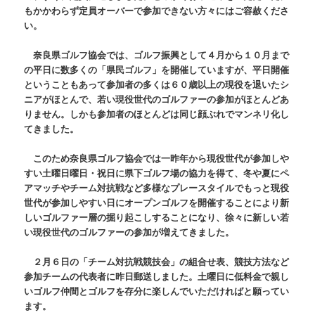
もかかわらず定員オーバーで参加できない方々にはご容赦くださ
い。
奈良県ゴルフ協会では、ゴルフ振興として４月から１０月まで
の平日に数多くの「県民ゴルフ」を開催していますが、平日開催
ということもあって参加者の多くは６０歳以上の現役を退いたシ
ニアがほとんで、若い現役世代のゴルファーの参加がほとんどあ
りません。しかも参加者のほとんどは同じ顔ぶれでマンネリ化し
てきました。
このため奈良県ゴルフ協会では一昨年から現役世代が参加しや
すい土曜日曜日・祝日に県下ゴルフ場の協力を得て、冬や夏にペ
アマッチやチーム対抗戦など多様なプレースタイルでもっと現役
世代が参加しやすい日にオープンゴルフを開催することにより新
しいゴルファー層の掘り起こしすることになり、徐々に新しい若
い現役世代のゴルファーの参加が増えてきました。
２月６日の「チーム対抗戦競技会」の組合せ表、競技方法など
参加チームの代表者に昨日郵送しました。土曜日に低料金で親し
いゴルフ仲間とゴルフを存分に楽しんでいただければと願ってい
ます。