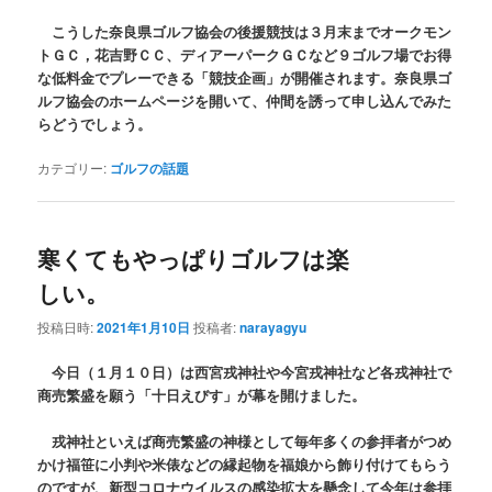
こうした奈良県ゴルフ協会の後援競技は３月末までオークモン
トＧＣ，花吉野ＣＣ、ディアーパークＧＣなど９ゴルフ場でお得
な低料金でプレーできる「競技企画」が開催されます。奈良県ゴ
ルフ協会のホームページを開いて、仲間を誘って申し込んでみた
らどうでしょう。
カテゴリー:
ゴルフの話題
寒くてもやっぱりゴルフは楽
しい。
投稿日時:
2021年1月10日
投稿者:
narayagyu
今日（１月１０日）は西宮戎神社や今宮戎神社など各戎神社で
商売繁盛を願う「十日えびす」が幕を開けました。
戎神社といえば商売繁盛の神様として毎年多くの参拝者がつめ
かけ福笹に小判や米俵などの縁起物を福娘から飾り付けてもらう
のですが、新型コロナウイルスの感染拡大を懸念して今年は参拝