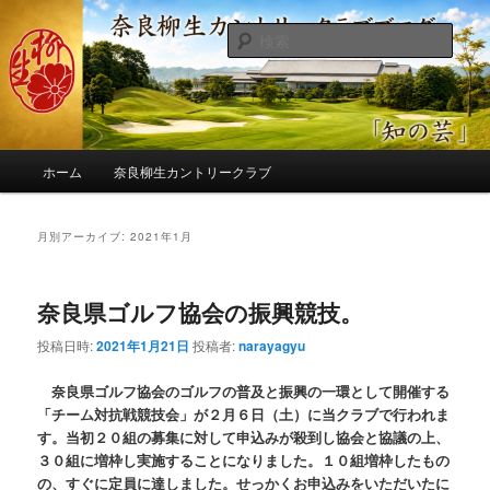
メ
サ
季節の話題、クラブの出来事、コースの改修・更新作業、ゴルフに関する随
筆、喜怒哀楽などを気まぐれに発信します。
イ
ブ
検
ン
コ
索
コ
ン
奈良柳生カントリークラブ総支配人
ン
テ
ブログ
テ
ン
ン
ツ
メ
ツ
へ
ホーム
奈良柳生カントリークラブ
イ
へ
移
ン
移
動
メ
月別アーカイブ:
2021年1月
動
ニ
ュ
ー
奈良県ゴルフ協会の振興競技。
投稿日時:
2021年1月21日
投稿者:
narayagyu
奈良県ゴルフ協会のゴルフの普及と振興の一環として開催する
「チーム対抗戦競技会」が２月６日（土）に当クラブで行われま
す。当初２０組の募集に対して申込みが殺到し協会と協議の上、
３０組に増枠し実施することになりました。１０組増枠したもの
の、すぐに定員に達しました。せっかくお申込みをいただいたに