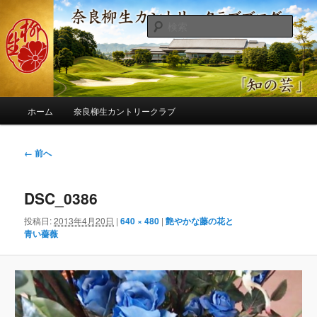
メ
季節の話題、クラブの出来事、コースの改修・更新作業、ゴルフに関する随
筆、喜怒哀楽などを気まぐれに発信します。
イ
検
ン
索
コ
奈良柳生カントリークラブ総支配人
ン
ブログ
テ
ン
メ
ツ
ホーム
奈良柳生カントリークラブ
イ
へ
ン
移
メ
画
← 前へ
動
ニ
像
ュ
ナ
ー
DSC_0386
ビ
ゲ
投稿日:
2013年4月20日
|
640 × 480
|
艶やかな藤の花と
ー
青い薔薇
シ
ョ
ン