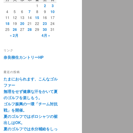
1
2
3
4
5
6
7
8
9
10
11
12
13
14
15
16
17
18
19
20
21
22
23
24
25
26
27
28
29
30
31
« 2月
4月 »
リンク
奈良柳生カントリーHP
最近の投稿
たまにおられます、こんなゴル
ファー
無理をせず健康な汗をかいて夏
のゴルフを楽しもう。
ゴルフ振興の一環「チーム対抗
戦」を開催。
夏のゴルフではポロシャツの裾
出しはOK。
夏のゴルフでは水分補給をしっ