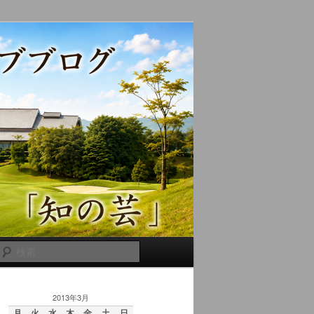
検
索
2013年3月
月
火
水
木
金
土
日