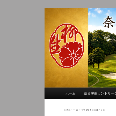
メ
サ
季節の話題、クラブの出来事、
イ
ブ
れに発信します。
ン
コ
奈良柳生カン
コ
ン
ン
テ
テ
ン
ン
ツ
ツ
へ
へ
移
移
動
動
メ
ホーム
奈良柳生カントリー
イ
ン
メ
日別アーカイブ:
2013年3月3日
ニ