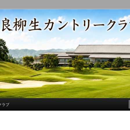
コースの改修・更新作業、ゴルフに関する随筆、喜怒哀楽などを気まぐ
トリークラブ総支配人ブログ
クラブ