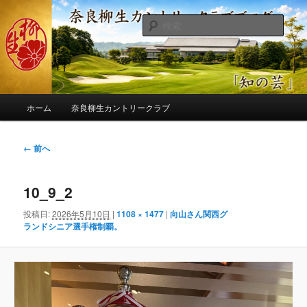
メ
季節の話題、クラブの出来事、コースの改修・更新作業、ゴルフに関する随
筆、喜怒哀楽などを気まぐれに発信します。
イ
検
ン
索
コ
奈良柳生カントリークラブ総支配人
ン
ブログ
テ
ン
メ
ツ
ホーム
奈良柳生カントリークラブ
イ
へ
ン
移
メ
画
← 前へ
動
ニ
像
ュ
ナ
ー
10_9_2
ビ
ゲ
投稿日:
2026年5月10日
|
1108 × 1477
|
向山さん関西グ
ー
ランドシニア選手権制覇。
シ
ョ
ン