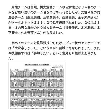
男性チームは当然、男女混合チームやら女性ばかり４名のチー
ムなど思い思いのチーム名をつけ争われましたが、女性４名の同
遊会チーム（藤原美樹、三枝多美子、西島由美、金子未来さん）
がトータルネット２１３．２で見事優勝されました。２位は２１
６・３の男女混合のＮＯＭＡＤチーム（福井佳代、木村雅紀、木
下繁夫、久本安英さん）が入りました。
初めてのチーム対抗戦競技でしたが、プレー後のアンケートで
は「大変楽しかった」という声が９割以上寄せられました。また
今後開催すれば「参加したい」という意見も８割以上ありまし
た。