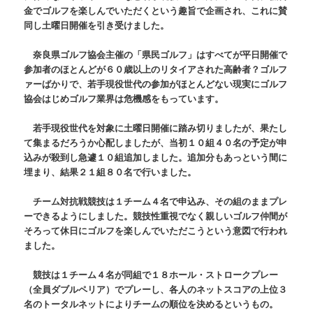
金でゴルフを楽しんでいただくという趣旨で企画され、これに賛
同し土曜日開催を引き受けました。
奈良県ゴルフ協会主催の「県民ゴルフ」はすべてが平日開催で
参加者のほとんどが６０歳以上のリタイアされた高齢者？ゴルフ
ァーばかりで、若手現役世代の参加がほとんどない現実にゴルフ
協会はじめゴルフ業界は危機感をもっています。
若手現役世代を対象に土曜日開催に踏み切りましたが、果たし
て集まるだろうか心配しましたが、当初１０組４０名の予定が申
込みが殺到し急遽１０組追加しました。追加分もあっという間に
埋まり、結果２１組８０名で行いました。
チーム対抗戦競技は１チーム４名で申込み、その組のままプレ
ーできるようにしました。競技性重視でなく親しいゴルフ仲間が
そろって休日にゴルフを楽しんでいただこうという意図で行われ
ました。
競技は１チーム４名が同組で１８ホール・ストロークプレー
（全員ダブルペリア）でプレーし、
各人のネットスコアの上位３
名のトータルネットによりチームの順位を決めるというもの。