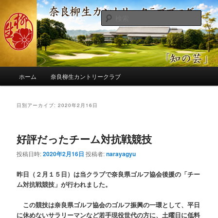
メ
サ
季節の話題、クラブの出来事、コースの改修・更新作業、ゴルフに関する随
筆、喜怒哀楽などを気まぐれに発信します。
イ
ブ
検
ン
コ
索
コ
ン
奈良柳生カントリークラブ総支配人
ン
テ
ブログ
テ
ン
ン
ツ
メ
ツ
へ
ホーム
奈良柳生カントリークラブ
イ
へ
移
ン
移
動
メ
日別アーカイブ:
2020年2月16日
動
ニ
ュ
ー
好評だったチーム対抗戦競技
投稿日時:
2020年2月16日
投稿者:
narayagyu
昨日（２月１５日）は当クラブで奈良県ゴルフ協会後援の「チー
ム対抗戦競技」が行われました。
この競技は奈良県ゴルフ協会のゴルフ振興の一環として、平日
に休めないサラリーマンなど若手現役世代の方に、土曜日に低料