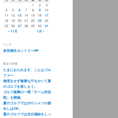
1
2
3
4
5
6
7
8
9
10
11
12
13
14
15
16
17
18
19
20
21
22
23
24
25
26
27
28
29
30
31
« 11月
1月 »
リンク
奈良柳生カントリーHP
最近の投稿
たまにおられます、こんなゴル
ファー
無理をせず健康な汗をかいて夏
のゴルフを楽しもう。
ゴルフ振興の一環「チーム対抗
戦」を開催。
夏のゴルフではポロシャツの裾
出しはOK。
夏のゴルフでは水分補給をしっ