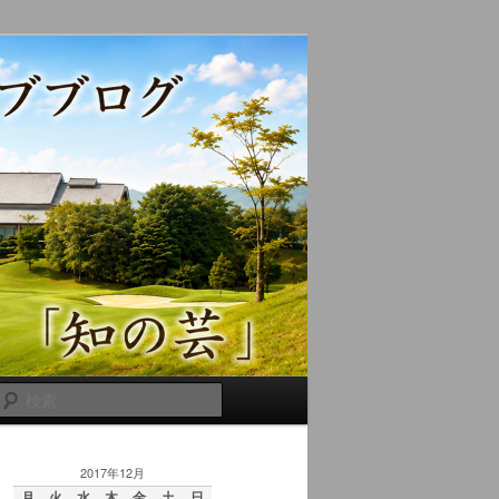
検
索
2017年12月
月
火
水
木
金
土
日