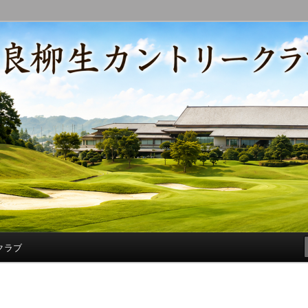
コースの改修・更新作業、ゴルフに関する随筆、喜怒哀楽などを気まぐ
トリークラブ総支配人ブログ
クラブ