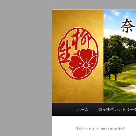
メ
サ
季節の話題、クラブの出来事、
イ
ブ
れに発信します。
ン
コ
奈良柳生カン
コ
ン
ン
テ
テ
ン
ン
ツ
ツ
へ
へ
移
移
動
動
メ
ホーム
奈良柳生カントリー
イ
ン
メ
日別アーカイブ:
2017年12月6日
ニ