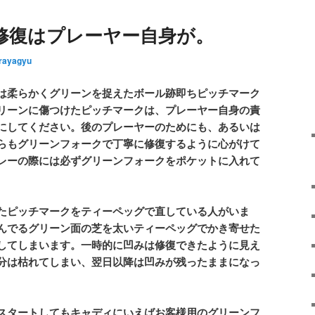
修復はプレーヤー自身が。
rayagyu
は柔らかくグリーンを捉えたボール跡即ちピッチマーク
リーンに傷つけたピッチマークは、プレーヤー自身の責
にしてください。後のプレーヤーのためにも、あるいは
らもグリーンフォークで丁寧に修復するように心がけて
レーの際には必ずグリーンフォークをポケットに入れて
たピッチマークをティーペッグで直している人がいま
んでるグリーン面の芝を太いティーペッグでかき寄せた
してしまいます。一時的に凹みは修復できたように見え
分は枯れてしまい、翌日以降は凹みが残ったままになっ
スタートしてもキャディにいえばお客様用のグリーンフ