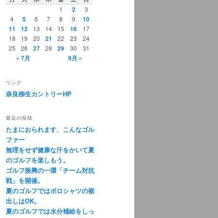
1
2
3
4
5
6
7
8
9
10
11
12
13
14
15
16
17
18
19
20
21
22
23
24
25
26
27
28
29
30
31
« 7月
9月 »
リンク
奈良柳生カントリーHP
最近の投稿
たまにおられます、こんなゴル
ファー
無理をせず健康な汗をかいて夏
のゴルフを楽しもう。
ゴルフ振興の一環「チーム対抗
戦」を開催。
夏のゴルフではポロシャツの裾
出しはOK。
夏のゴルフでは水分補給をしっ