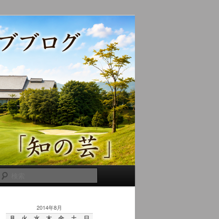
検
索
2014年8月
月
火
水
木
金
土
日