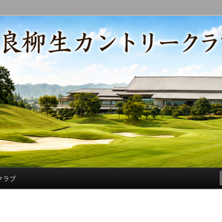
コースの改修・更新作業、ゴルフに関する随筆、喜怒哀楽などを気まぐ
トリークラブ総支配人ブログ
クラブ