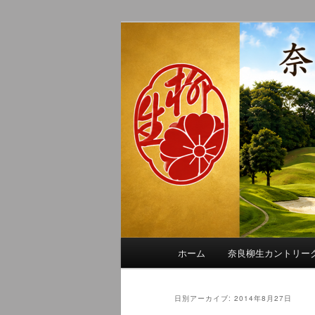
メ
サ
季節の話題、クラブの出来事、
イ
ブ
れに発信します。
ン
コ
奈良柳生カン
コ
ン
ン
テ
テ
ン
ン
ツ
ツ
へ
へ
移
移
動
動
メ
ホーム
奈良柳生カントリー
イ
ン
メ
日別アーカイブ:
2014年8月27日
ニ