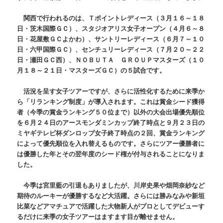
関西で行われるのは、Ｔポイントレディース（３月１６～１８
日・茨木国際ＧＣ）、スタジオアリス女子オープン（４月６～８
日・花屋敷ＧＣよかわ）、サントリーレディース（６月７～１０
日・六甲国際ＧＣ）、センチュリーレディース（７月２０～２２
日・瀬田ＧＣ西）、ＮＯＢＵＴＡ ＧＲＯＵＰマスターズ（１０
月１８～２１日・マスターズＧＣ）の５試合です。
活況を呈す女子ツアーですが、さらに活性化するために来季か
ら「リランキング制度」が導入されます。これは賞金シード獲得
者（今季の賞金ランキング５０位まで）以外の大会出場優先順位
を６月２４日のアースモンダミンカップ終了時点と９月２３日の
ミヤギテレビ杯ダンロップ女子終了時点の２回、賞金ランキング
によって優先順位を入れ替えるものです。さらにツアー優勝者に
は優勝した年とその翌年度のシード権が付与されることになりま
した。
今季は宮里藍の引退もありましたが、川岸史果や畑岡奈紗など
期待のルーキーが優勝するなど大活躍。さらには勝みなみや新垣
比菜などアマチュアで活躍した大物新人がプロとしてデビューす
るだけに来季の女子ツアーはますます目が離せません。