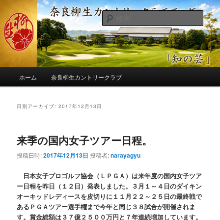
メ
サ
季節の話題、クラブの出来事、コースの改修・更新作業、ゴルフに関する随
筆、喜怒哀楽などを気まぐれに発信します。
イ
ブ
検
ン
コ
索
コ
ン
奈良柳生カントリークラブ総支配人
ン
テ
ブログ
テ
ン
ン
ツ
メ
ツ
へ
ホーム
奈良柳生カントリークラブ
イ
へ
移
ン
移
動
メ
日別アーカイブ:
2017年12月13日
動
ニ
ュ
ー
来季の国内女子ツアー日程。
投稿日時:
2017年12月13日
投稿者:
narayagyu
日本女子プロゴルフ協会（ＬＰＧＡ）は来年度の国内女子ツア
ー日程を昨日（１２日）発表しました。３月１～４日のダイキン
オーキッドレディースを皮切りに１１月２２～２５日の最終戦で
あるＰＧＡツアー選手権まで今年と同じ３８試合が開催されま
す。賞金総額は３７億２５００万円と７年連続増加しています。