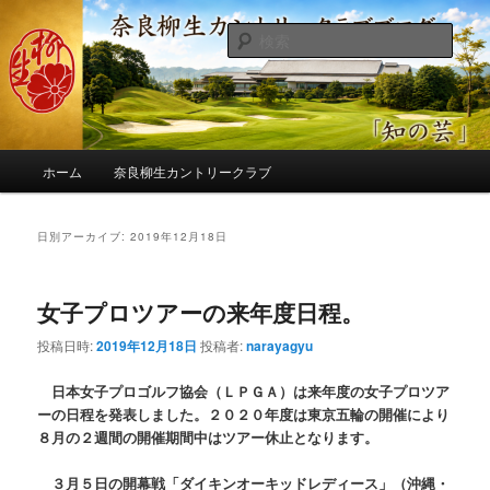
メ
サ
季節の話題、クラブの出来事、コースの改修・更新作業、ゴルフに関する随
筆、喜怒哀楽などを気まぐれに発信します。
イ
ブ
検
ン
コ
索
コ
ン
奈良柳生カントリークラブ総支配人
ン
テ
ブログ
テ
ン
ン
ツ
メ
ツ
へ
ホーム
奈良柳生カントリークラブ
イ
へ
移
ン
移
動
メ
日別アーカイブ:
2019年12月18日
動
ニ
ュ
ー
女子プロツアーの来年度日程。
投稿日時:
2019年12月18日
投稿者:
narayagyu
日本女子プロゴルフ協会（ＬＰＧＡ）は来年度の女子プロツア
ーの日程を発表しました。２０２０年度は東京五輪の開催により
８月の２週間の開催期間中はツアー休止となります。
３月５日の開幕戦「ダイキンオーキッドレディース」（沖縄・