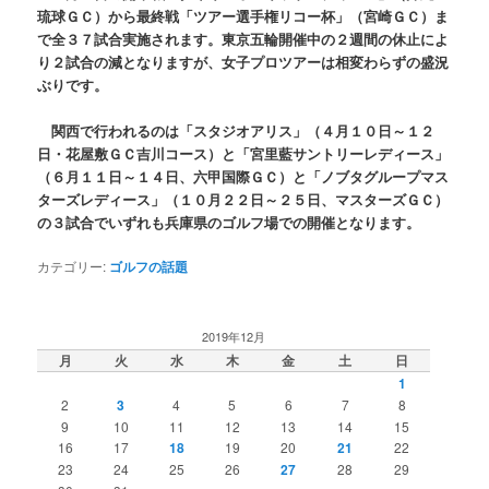
琉球ＧＣ）から最終戦「ツアー選手権リコー杯」（宮崎ＧＣ）ま
で全３７試合実施されます。東京五輪開催中の２週間の休止によ
り２試合の減となりますが、女子プロツアーは相変わらずの盛況
ぶりです。
関西で行われるのは「スタジオアリス」（４月１０日～１２
日・花屋敷ＧＣ吉川コース）と「宮里藍サントリーレディース」
（６月１１日～１４日、六甲国際ＧＣ）と「ノブタグループマス
ターズレディース」（１０月２２日～２５日、マスターズＧＣ）
の３試合でいずれも兵庫県のゴルフ場での開催となります。
カテゴリー:
ゴルフの話題
2019年12月
月
火
水
木
金
土
日
1
2
3
4
5
6
7
8
9
10
11
12
13
14
15
16
17
18
19
20
21
22
23
24
25
26
27
28
29