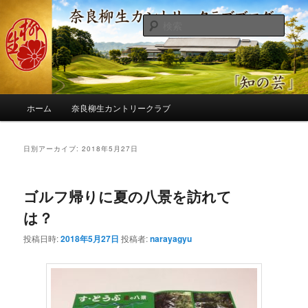
メ
サ
季節の話題、クラブの出来事、コースの改修・更新作業、ゴルフに関する随
筆、喜怒哀楽などを気まぐれに発信します。
イ
ブ
検
ン
コ
索
コ
ン
奈良柳生カントリークラブ総支配人
ン
テ
ブログ
テ
ン
ン
ツ
メ
ツ
へ
ホーム
奈良柳生カントリークラブ
イ
へ
移
ン
移
動
メ
日別アーカイブ:
2018年5月27日
動
ニ
ュ
ー
ゴルフ帰りに夏の八景を訪れて
は？
投稿日時:
2018年5月27日
投稿者:
narayagyu