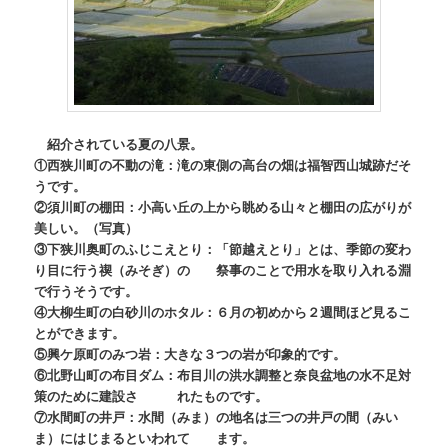
紹介されている夏の八景。
①西狭川町の不動の滝：滝の東側の高台の畑は福智西山城跡だそ
うです。
②須川町の棚田：小高い丘の上から眺める山々と棚田の広がりが
美しい。（写真）
③下狭川奥町のふじこえとり：「節越えとり」とは、季節の変わ
り目に行う禊（みそぎ）の 祭事のことで用水を取り入れる淵
で行うそうです。
④大柳生町の白砂川のホタル：６月の初めから２週間ほど見るこ
とができます。
⑤興ケ原町のみつ岩：大きな３つの岩が印象的です。
⑥北野山町の布目ダム：布目川の洪水調整と奈良盆地の水不足対
策のために建設さ れたものです。
⑦水間町の井戸：水間（みま）の地名は三つの井戸の間（みい
ま）にはじまるといわれて ます。