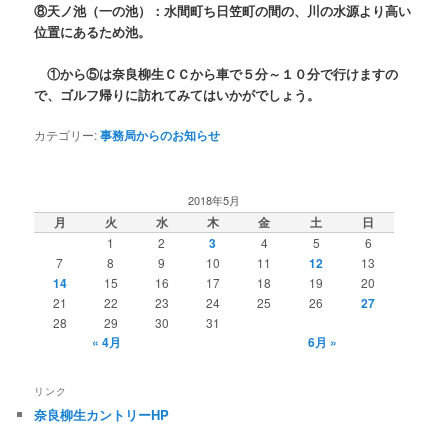
⑧天ノ池（一の池）：水間町ち日笠町の間の、川の水源より高い
位置にあるため池。
①から⑤は奈良柳生ＣＣから車で５分～１０分で行けますの
で、ゴルフ帰りに訪れてみてはいかがでしょう。
カテゴリー:
事務局からのお知らせ
2018年5月
月
火
水
木
金
土
日
1
2
3
4
5
6
7
8
9
10
11
12
13
14
15
16
17
18
19
20
21
22
23
24
25
26
27
28
29
30
31
« 4月
6月 »
リンク
奈良柳生カントリーHP