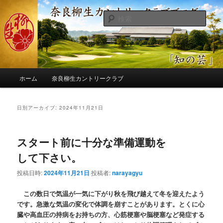
メ
サ
季節の話題、クラブの出来事、コースの改修・更新作業、ゴルフに関する随
筆、喜怒哀楽などを気まぐれに発信します。
イ
ブ
検
ン
コ
索
コ
ン
奈良柳生カントリークラブ総支配人
ン
テ
ブログ
テ
ン
ン
ツ
メ
ツ
へ
ホーム
奈良柳生カントリークラブ
イ
へ
移
ン
移
動
メ
日別アーカイブ:
2024年11月21日
動
ニ
ュ
ー
スタート前に十分な準備運動を
して下さい。
投稿日時:
2024年11月21日
投稿者:
narayagyu
この数日で気温が一気に下がり秋を飛び越えて冬を迎えたよう
です。急激な気温の変化で体調を崩すことがあります。とくに心
臓や高血圧の持病をお持ちの方、心筋梗塞や脳梗塞など発症する