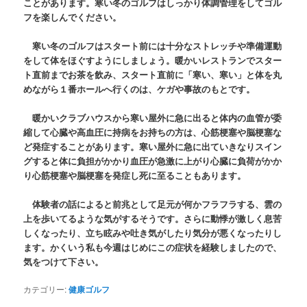
ことがあります。寒い冬のゴルフはしっかり体調管理をしてゴル
フを楽しんでください。
寒い冬のゴルフはスタート前には十分なストレッチや準備運動
をして体をほぐすようにしましょう。暖かいレストランでスター
ト直前までお茶を飲み、スタート直前に「寒い、寒い」と体を丸
めながら１番ホールへ行くのは、ケガや事故のもとです。
暖かいクラブハウスから寒い屋外に急に出ると体内の血管が委
縮して心臓や高血圧に持病をお持ちの方は、心筋梗塞や脳梗塞な
ど発症することがあります。寒い屋外に急に出ていきなりスイン
グすると体に負担がかかり血圧が急激に上がり心臓に負荷がかか
り心筋梗塞や脳梗塞を発症し死に至ることもあります。
体験者の話によると前兆として足元が何かフラフラする、雲の
上を歩いてるような気がするそうです。さらに動悸が激しく息苦
しくなったり、立ち眩みや吐き気がしたり気分が悪くなったりし
ます。かくいう私も今週はじめにこの症状を経験しましたので、
気をつけて下さい。
カテゴリー:
健康ゴルフ