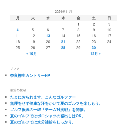
2024年11月
月
火
水
木
金
土
日
1
2
3
4
5
6
7
8
9
10
11
12
13
14
15
16
17
18
19
20
21
22
23
24
25
26
27
28
29
30
« 10月
12月 »
リンク
奈良柳生カントリーHP
最近の投稿
たまにおられます、こんなゴルファー
無理をせず健康な汗をかいて夏のゴルフを楽しもう。
ゴルフ振興の一環「チーム対抗戦」を開催。
夏のゴルフではポロシャツの裾出しはOK。
夏のゴルフでは水分補給をしっかり。