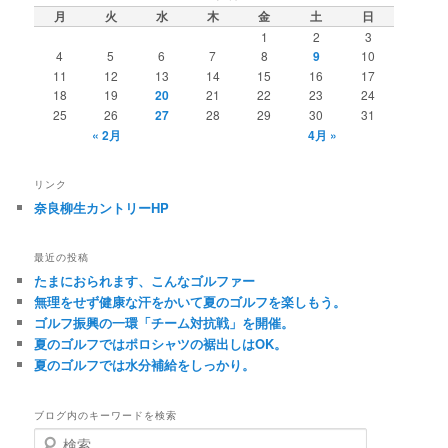
月
火
水
木
金
土
日
1
2
3
4
5
6
7
8
9
10
11
12
13
14
15
16
17
18
19
20
21
22
23
24
25
26
27
28
29
30
31
« 2月
4月 »
リンク
奈良柳生カントリーHP
最近の投稿
たまにおられます、こんなゴルファー
無理をせず健康な汗をかいて夏のゴルフを楽しもう。
ゴルフ振興の一環「チーム対抗戦」を開催。
夏のゴルフではポロシャツの裾出しはOK。
夏のゴルフでは水分補給をしっかり。
ブログ内のキーワードを検索
検