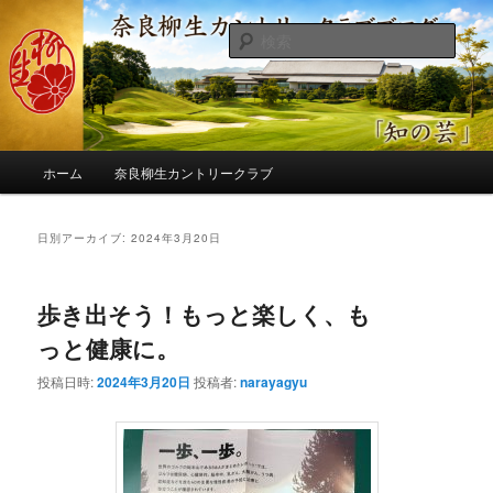
メ
サ
季節の話題、クラブの出来事、コースの改修・更新作業、ゴルフに関する随
筆、喜怒哀楽などを気まぐれに発信します。
イ
ブ
検
ン
コ
索
コ
ン
奈良柳生カントリークラブ総支配人
ン
テ
ブログ
テ
ン
ン
ツ
メ
ツ
へ
ホーム
奈良柳生カントリークラブ
イ
へ
移
ン
移
動
メ
日別アーカイブ:
2024年3月20日
動
ニ
ュ
ー
歩き出そう！もっと楽しく、も
っと健康に。
投稿日時:
2024年3月20日
投稿者:
narayagyu