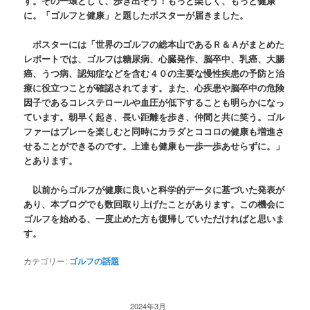
す。その一環として、歩き出そう！もっと楽しく、もっと健康
に。「ゴルフと健康」と題したポスターが届きました。
ポスターには「世界のゴルフの総本山であるＲ＆Ａがまとめた
レポートでは、ゴルフは糖尿病、心臓発作、脳卒中、乳癌、大腸
癌、うつ病、認知症などを含む４０の主要な慢性疾患の予防と治
療に役立つことが確認されてます。また、心疾患や脳卒中の危険
因子であるコレステロールや血圧が低下することも明らかになっ
ています。朝早く起き、長い距離を歩き、仲間と共に笑う。ゴル
ファーはプレーを楽しむと同時にカラダとココロの健康も増進さ
せることができるのです。上達も健康も一歩一歩あせらずに。」
とあります。
以前からゴルフが健康に良いと科学的データに基づいた発表が
あり、本ブログでも数回取り上げたことがあります。この機会に
ゴルフを始める、一度止めた方も復帰していただければと思いま
す。
カテゴリー:
ゴルフの話題
2024年3月