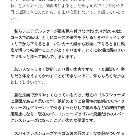
ね」と振り返った。関係者によると、池畑は元気で「手術から2
日で退院できるんだから、あまり心配しないで」と話していると
いう。
私らシニアゴルファーが最も気を付けなければいけないのは、
コースでの転倒。とくにコースの法面を下りるときやティイング
エリアから下りるとき、バンカーの縁から砂面に下りるときに靴
底が滑って転倒することがよくあります。とくに冬場は霜のせい
でツルッと滑って転んでしまいます。
若い人ならうまく対応したり骨が丈夫ですが、７０歳近い年寄
りだと体をうまくかわすことができない上に、骨ももろく骨折な
どしてしまいます。
急な法面で滑りやすくなっているのは、最近のゴルフシューズ
に原因があると思
います。以前のように金属性の鉄鋲のスパイク
シューズはグリーン上で引きずったりして傷めるなどの理由で使
用禁止になり、現在のゴルフシューズはゴムの突起だけのスパイ
クレスシューズになったことが大きな要因です。
スパイクレスシューズでもゴム製の羽のような突起がついてる