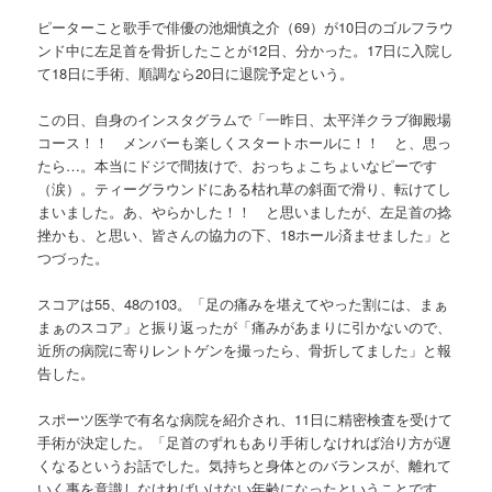
ピーターこと歌手で俳優の池畑慎之介（69）が10日のゴルフラウ
ンド中に左足首を骨折したことが12日、分かった。17日に入院し
て18日に手術、順調なら20日に退院予定という。
この日、自身のインスタグラムで「一昨日、太平洋クラブ御殿場
コース！！ メンバーも楽しくスタートホールに！！ と、思っ
たら…。本当にドジで間抜けで、おっちょこちょいなピーです
（涙）。ティーグラウンドにある枯れ草の斜面で滑り、転けてし
まいました。あ、やらかした！！ と思いましたが、左足首の捻
挫かも、と思い、皆さんの協力の下、18ホール済ませました」と
つづった。
スコアは55、48の103。「足の痛みを堪えてやった割には、まぁ
まぁのスコア」と振り返ったが「痛みがあまりに引かないので、
近所の病院に寄りレントゲンを撮ったら、骨折してました」と報
告した。
スポーツ医学で有名な病院を紹介され、11日に精密検査を受けて
手術が決定した。「足首のずれもあり手術しなければ治り方が遅
くなるというお話でした。気持ちと身体とのバランスが、離れて
いく事を意識しなければいけない年齢になったということです