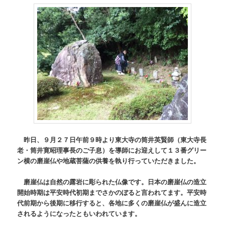
昨日、９月２７日午前９時より東大寺の筒井英賢師（東大寺長
老・筒井寛昭理事長のご子息）を導師にお迎えして１３番グリー
ン横の磨崖仏や地蔵菩薩の供養を執り行っていただきました。
磨崖仏は自然の露岩に彫られた仏像です。日本の磨崖仏の造立
開始時期は平安時代初期までさかのぼると言われてます。平安時
代前期から後期に移行すると、各地に多くの磨崖仏が盛んに造立
されるようになったともいわれています。