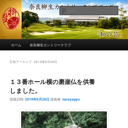
メ
サ
季節の話題、クラブの出来事、コースの改修・更新作業、ゴルフに関する随
筆、喜怒哀楽などを気まぐれに発信します。
イ
ブ
検
ン
コ
索
コ
ン
奈良柳生カントリークラブ総支配人
ン
テ
ブログ
テ
ン
ン
ツ
メ
ツ
へ
ホーム
奈良柳生カントリークラブ
イ
へ
移
ン
移
動
メ
日別アーカイブ:
2019年9月28日
動
ニ
ュ
ー
１３番ホール横の磨崖仏を供養
しました。
投稿日時:
2019年9月28日
投稿者:
narayagyu