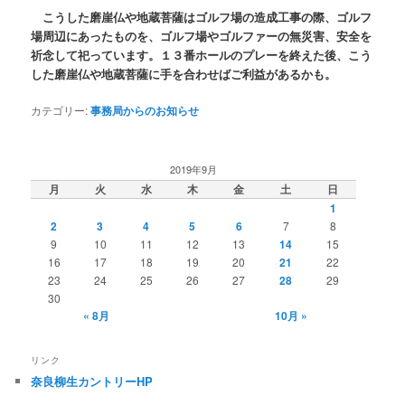
こうした磨崖仏や地蔵菩薩はゴルフ場の造成工事の際、ゴルフ
場周辺にあったものを、ゴルフ場やゴルファーの無災害、安全を
祈念して祀っています。１３番ホールのプレーを終えた後、こう
した磨崖仏や地蔵菩薩に手を合わせばご利益があるかも。
カテゴリー:
事務局からのお知らせ
2019年9月
月
火
水
木
金
土
日
1
2
3
4
5
6
7
8
9
10
11
12
13
14
15
16
17
18
19
20
21
22
23
24
25
26
27
28
29
30
« 8月
10月 »
リンク
奈良柳生カントリーHP