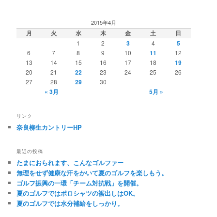
2015年4月
月
火
水
木
金
土
日
1
2
3
4
5
6
7
8
9
10
11
12
13
14
15
16
17
18
19
20
21
22
23
24
25
26
27
28
29
30
« 3月
5月 »
リンク
奈良柳生カントリーHP
最近の投稿
たまにおられます、こんなゴルファー
無理をせず健康な汗をかいて夏のゴルフを楽しもう。
ゴルフ振興の一環「チーム対抗戦」を開催。
夏のゴルフではポロシャツの裾出しはOK。
夏のゴルフでは水分補給をしっかり。