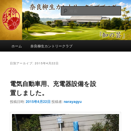
メ
サ
季節の話題、クラブの出来事、コースの改修・更新作業、ゴルフに関する随
筆、喜怒哀楽などを気まぐれに発信します。
イ
ブ
検
ン
コ
索
コ
ン
奈良柳生カントリークラブ総支配人
ン
テ
ブログ
テ
ン
ン
ツ
メ
ツ
へ
ホーム
奈良柳生カントリークラブ
イ
へ
移
ン
移
動
メ
日別アーカイブ:
2015年4月22日
動
ニ
ュ
ー
電気自動車用、充電器設備を設
置しました。
投稿日時:
2015年4月22日
投稿者:
narayagyu