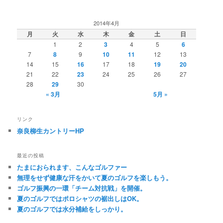
2014年4月
月
火
水
木
金
土
日
1
2
3
4
5
6
7
8
9
10
11
12
13
14
15
16
17
18
19
20
21
22
23
24
25
26
27
28
29
30
« 3月
5月 »
リンク
奈良柳生カントリーHP
最近の投稿
たまにおられます、こんなゴルファー
無理をせず健康な汗をかいて夏のゴルフを楽しもう。
ゴルフ振興の一環「チーム対抗戦」を開催。
夏のゴルフではポロシャツの裾出しはOK。
夏のゴルフでは水分補給をしっかり。