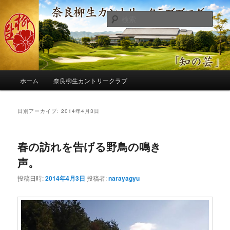
メ
サ
季節の話題、クラブの出来事、コースの改修・更新作業、ゴルフに関する随
筆、喜怒哀楽などを気まぐれに発信します。
イ
ブ
検
ン
コ
索
コ
ン
奈良柳生カントリークラブ総支配人
ン
テ
ブログ
テ
ン
ン
ツ
メ
ツ
へ
ホーム
奈良柳生カントリークラブ
イ
へ
移
ン
移
動
メ
日別アーカイブ:
2014年4月3日
動
ニ
ュ
ー
春の訪れを告げる野鳥の鳴き
声。
投稿日時:
2014年4月3日
投稿者:
narayagyu