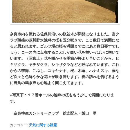
奈良市内を流れる佐保川沿いの桜並木が満開になりました。当ク
ラブ隣接の須川貯水池畔の桜も五分咲きで、ここ数日で満開にな
ると思われます。ゴルフ場の桜も満開までにはあと数日要すでし
ょう。コース内に点在するこぶしが白い花を梢いっぱいに咲いて
います。（写真上）花を咲かせる季節が桜より早いことから、ヒ
キザクラ、ヤチザクラ、シキザクラなどと呼ばれています。これ
からの季節、こぶし、ユキヤナギ、桜、木蓮、ハナミズキ、藤な
ど次々と色鮮やかな花々が咲き誇ります。春の訪れを告げるよう
に野鳥の鳴き声も心地よく聞こえてきます。
※写真下：１７番ホールの池畔の桜ももう少しで満開になりま
す。
奈良柳生カントリークラブ 総支配人・阪口 勇
カテゴリー:
天気に関する話題