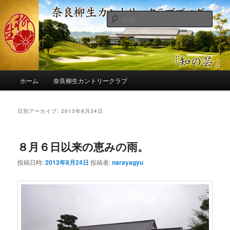
メ
サ
季節の話題、クラブの出来事、コースの改修・更新作業、ゴルフに関する随
筆、喜怒哀楽などを気まぐれに発信します。
イ
ブ
検
ン
コ
索
コ
ン
奈良柳生カントリークラブ総支配人
ン
テ
ブログ
テ
ン
ン
ツ
メ
ツ
へ
ホーム
奈良柳生カントリークラブ
イ
へ
移
ン
移
動
メ
日別アーカイブ:
2013年8月24日
動
ニ
ュ
ー
８月６日以来の恵みの雨。
投稿日時:
2013年8月24日
投稿者:
narayagyu