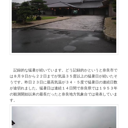
記録的な猛暑が続いています。どう記録的かというと奈良市で
は８月９日から２２日までが気温３５度以上の猛暑日が続いたそ
うです。昨日２３日に最高気温が３４・５度で猛暑日の連続日数
が途切れました。猛暑日は連続１４日間で奈良県では１９５３年
の観測開始以来の最長だったと奈良地方気象台では発表していま
す。