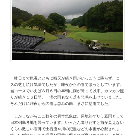
昨日まで気温とともに晴天が続き雨がいっこうに降らず、コー
スの芝も焼け気味でしたが、昨夜からの雨でほっとしています。
当コースでいえば８月６日の早朝に雨が降って以来、カンカン照
りが続き１６日間、一滴の雨もなく芝も悲鳴を上げていました。
それだけに昨夜からの雨は恵みの雨、まさに慈雨でした。
しかしながらここ数年の異常気象は、局地的ゲリラ豪雨として
日本列島各地を襲っています。いったん降りだすと前が見えない
くらい激しい雨脚で土石流や川の氾濫などの水害が心配されま
す。いずれにしても適度な雨量に留まれば良いのですが、今晩か