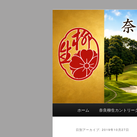
メ
サ
季節の話題、クラブの出来事、
イ
ブ
れに発信します。
ン
コ
奈良柳生カン
コ
ン
ン
テ
テ
ン
ン
ツ
ツ
へ
へ
移
移
動
動
メ
ホーム
奈良柳生カントリー
イ
ン
メ
日別アーカイブ:
2019年10月27日
ニ