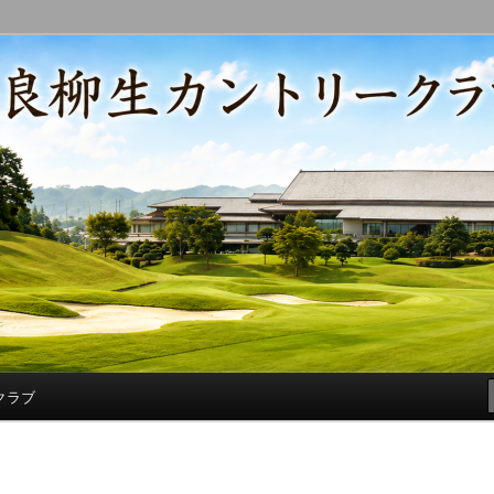
コースの改修・更新作業、ゴルフに関する随筆、喜怒哀楽などを気まぐ
トリークラブ総支配人ブログ
クラブ