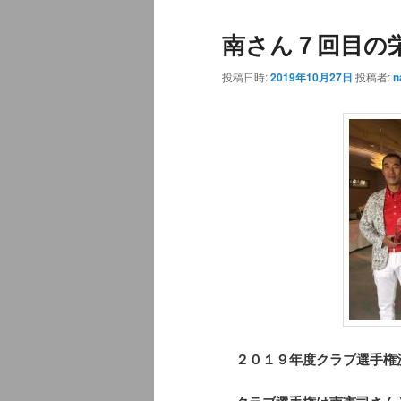
ュ
南さん７回目の
ー
投稿日時:
2019年10月27日
投稿者:
n
２０１９年度クラブ選手権