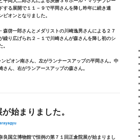
と平岡大二郎さんによる決勝３６ホール・マッチプレー
ドする展開で１１－９で平岡さんを降し昨年に続き連
ンピオンとなりました。
・森啓一郎さんとメダリストの川崎逸男さんによる２７
が繰り広げられ２－１で川崎さんが森さんを降し初のシ
た。
ンピオン南さん、左がランナースアップの平岡さん。中
崎さん、右がランアースアップの森さん。
展が始まりました。
arayagyu
奈良国立博物館で恒例の第７１回正倉院展が始まりまし