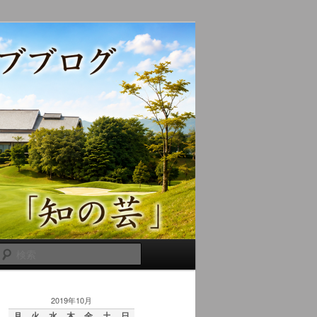
検
索
2019年10月
月
火
水
木
金
土
日