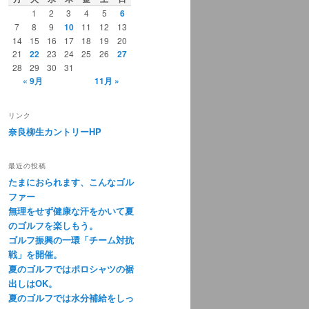
1
2
3
4
5
6
7
8
9
10
11
12
13
14
15
16
17
18
19
20
21
22
23
24
25
26
27
28
29
30
31
« 9月
11月 »
リンク
奈良柳生カントリーHP
最近の投稿
たまにおられます、こんなゴル
ファー
無理をせず健康な汗をかいて夏
のゴルフを楽しもう。
ゴルフ振興の一環「チーム対抗
戦」を開催。
夏のゴルフではポロシャツの裾
出しはOK。
夏のゴルフでは水分補給をしっ