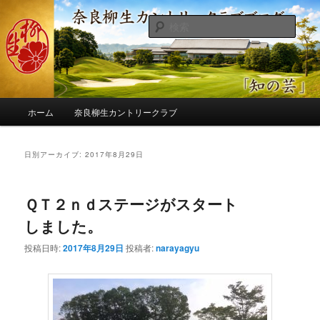
メ
サ
季節の話題、クラブの出来事、コースの改修・更新作業、ゴルフに関する随
筆、喜怒哀楽などを気まぐれに発信します。
イ
ブ
検
ン
コ
索
コ
ン
奈良柳生カントリークラブ総支配人
ン
テ
ブログ
テ
ン
ン
ツ
メ
ツ
へ
ホーム
奈良柳生カントリークラブ
イ
へ
移
ン
移
動
メ
日別アーカイブ:
2017年8月29日
動
ニ
ュ
ー
ＱＴ２ｎｄステージがスタート
しました。
投稿日時:
2017年8月29日
投稿者:
narayagyu