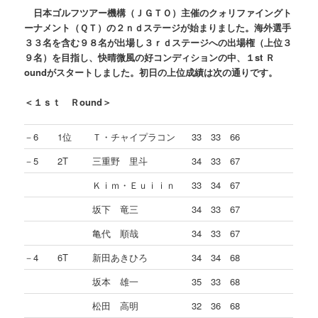
日本ゴルフツアー機構（ＪＧＴＯ）主催のクォリファイングト
ーナメント（ＱＴ）の２ｎｄステージが始まりました。海外選手
３３名を含む９８名が出場し３ｒｄステージへの出場権（上位３
９名）を目指し、快晴微風の好コンディションの中、１st Ｒ
oundがスタートしました。初日の上位成績は次の通りです。
＜１ｓｔ Ｒound＞
－6
1位
Ｔ・チャイプラコン
33 33 66
－5
2T
三重野 里斗
34 33 67
Ｋｉｍ・Ｅｕｉｉｎ
33 34 67
坂下 竜三
34 33 67
亀代 順哉
34 33 67
－4
6T
新田あきひろ
34 34 68
坂本 雄一
35 33 68
松田 高明
32 36 68