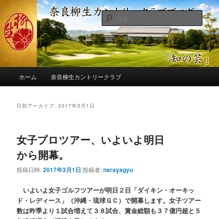
メ
サ
季節の話題、クラブの出来事、コースの改修・更新作業、ゴルフに関する随
筆、喜怒哀楽などを気まぐれに発信します。
イ
ブ
検
ン
コ
索
コ
ン
奈良柳生カントリークラブ総支配人
ン
テ
ブログ
テ
ン
ン
ツ
メ
ツ
へ
ホーム
奈良柳生カントリークラブ
イ
へ
移
ン
移
動
メ
日別アーカイブ:
2017年3月1日
動
ニ
ュ
ー
女子プロツアー、いよいよ明日
から開幕。
投稿日時:
2017年3月1日
投稿者:
narayagyu
いよいよ女子ゴルフツアーが明日２日「ダイキン・オーキッ
ド・レディース」（沖縄・琉球ＧＣ）で開幕します。女子ツアー
数は昨季より１試合増えて３８試合、賞金総額も３７億円超と５