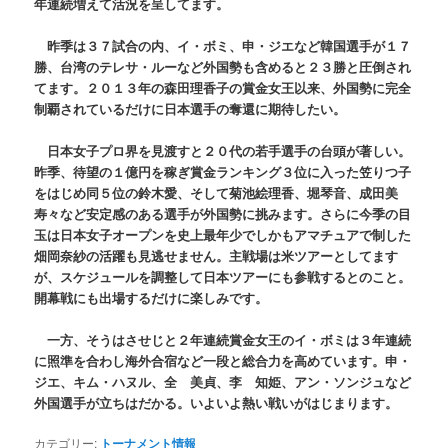
年連続増えて活況を呈してます。
昨季は３７試合の内、イ・ボミ、申・ジエなど韓国選手が１７
勝、台湾のテレサ・ルーなど外国勢も含めると２３勝と圧倒され
てます。２０１３年の森田理香子の賞金女王以来、外国勢に完全
制覇されているだけに日本選手の奪還に期待したい。
日本女子プロ界を見渡すと２０代の若手選手の台頭が著しい。
昨季、待望の１億円を稼ぎ賞金ランキング３位に入った笠りつ子
をはじめ同５位の鈴木愛、そして菊池絵理香、堀琴音、成田美
寿々など安定感のある選手が外国勢に挑みます。さらに今季の目
玉は日本女子オープンを史上最年少でしかもアマチュアで制した
畑岡奈紗の活躍も見逃せません。主戦場は米ツアーとしてます
が、スケジュールを調整して日本ツアーにも参戦するとのこと。
開幕戦にも出場するだけに楽しみです。
一方、そうはさせじと２年連続賞金女王のイ・ボミは３年連続
に照準を合わし海外合宿など一段と総合力を高めています。申・
ジエ、キム・ハヌル、全 美貞、李 知姫、アン・ソンジュなど
外国選手が立ちはだかる。いよいよ熱い戦いがはじまります。
カテゴリー:
トーナメント情報