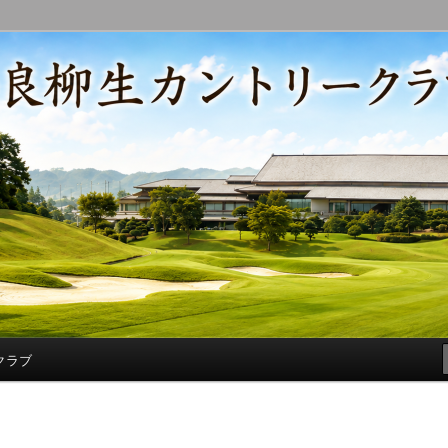
コースの改修・更新作業、ゴルフに関する随筆、喜怒哀楽などを気まぐ
トリークラブ総支配人ブログ
クラブ