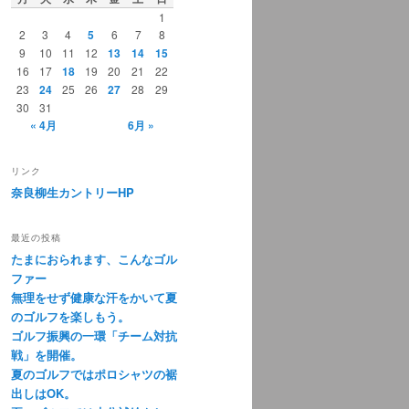
1
2
3
4
5
6
7
8
9
10
11
12
13
14
15
16
17
18
19
20
21
22
23
24
25
26
27
28
29
30
31
« 4月
6月 »
リンク
奈良柳生カントリーHP
最近の投稿
たまにおられます、こんなゴル
ファー
無理をせず健康な汗をかいて夏
のゴルフを楽しもう。
ゴルフ振興の一環「チーム対抗
戦」を開催。
夏のゴルフではポロシャツの裾
出しはOK。