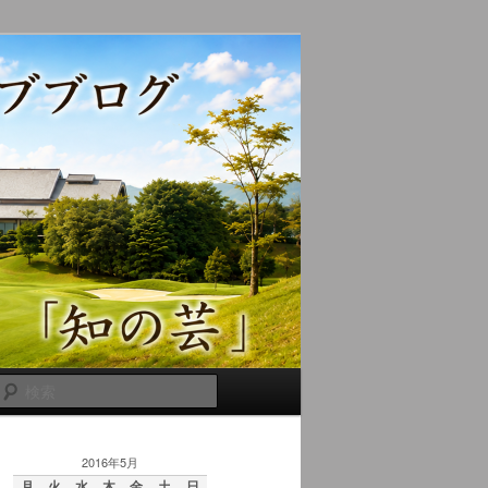
検
索
2016年5月
月
火
水
木
金
土
日