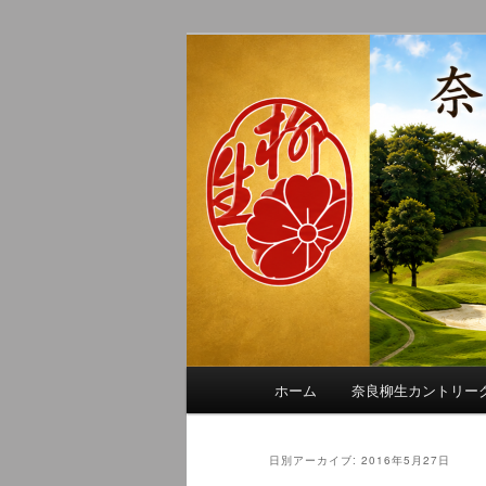
メ
サ
季節の話題、クラブの出来事、
イ
ブ
れに発信します。
ン
コ
奈良柳生カン
コ
ン
ン
テ
テ
ン
ン
ツ
ツ
へ
へ
移
移
動
動
メ
ホーム
奈良柳生カントリー
イ
ン
メ
日別アーカイブ:
2016年5月27日
ニ