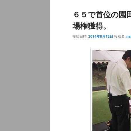
ュ
ナ
６５で首位の園
ー
ビ
ゲ
場権獲得。
ー
シ
投稿日時:
2014年8月12日
投稿者:
na
ョ
ン