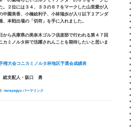
た。２位には３４、３３の６７をマークした山里愛が入
の中園美香、小橋絵利子、小林瑞歩が入り以下２アンダ
過、本戦出場の「切符」を手に入れました。
日から兵庫県の美奈木ゴルフ倶楽部で行われる第４７回
ニカミノルタ杯で活躍されんことを期待したいと思いま
選手権大会コニカミノルタ杯地区予選会成績表
 総支配人・阪口 勇
者:
narayagyu
パーマリンク