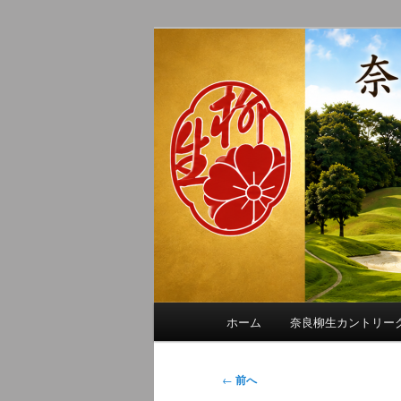
メ
季節の話題、クラブの出来事、
イ
れに発信します。
ン
奈良柳生カン
コ
ン
テ
ン
ツ
へ
移
動
メ
ホーム
奈良柳生カントリー
イ
ン
メ
投
←
前へ
ニ
稿