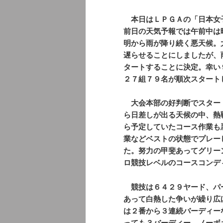
本日はＬＰＧＡの「日本女
前日の天気予報では午前中は
明から雨が降り続く悪天候。
遅らせることにしましたが、
タートすることに決定。幸い
２７組７９名が順次スタート
大会本部の好判断でスター
ら日差しが出る天候の中、熱
ら予定していたコース作業も
業などベストの状態でプレー
た。努力の甲斐あってグリー
ロ競技レベルのコースコンデ
競技は６４２９ヤード、パ
あって白熱した争いが繰り広
は２番から３連続バーディー
っても３バーディー、ノーボ