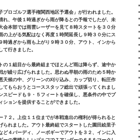
子プロゴルフ選手権関西地区予選会」が行われました。
晴れ、午後１時過ぎから雨が降るとの予報でしたが、未
大会本部では雨雲レーザーを見て８時スタートを３０分
雨の上がる気配はなく再度１時間延長し９時３０分にス
９時過ぎから雨も上がり９時３０分、アウト、インから
して行きました。
トの１組目から最終組までほとんど雨は降らず、途中か
戦が繰り広げられました。思わぬ早朝の雨のため５時か
悪天候の中、グリーンの刈り込み、カップ切り、転圧作
してもらおうとコーススタッフ総出で頑張ってくれまし
ンスピードも９・５フィートを確保し、悪条件の中でプ
ィションを提供することができました。
ー７２。上位１１位までが本戦進出の権利が得られると
げられました。アウト最終組でスタートした園田絵里子
など４バーディ、ノーボギーでアウトを３２、インに入
ギーの素晴らしいゴルフで７アンダーの６５をマークし