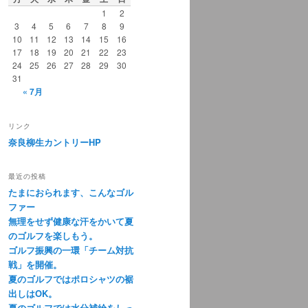
1
2
3
4
5
6
7
8
9
10
11
12
13
14
15
16
17
18
19
20
21
22
23
24
25
26
27
28
29
30
31
« 7月
リンク
奈良柳生カントリーHP
最近の投稿
たまにおられます、こんなゴル
ファー
無理をせず健康な汗をかいて夏
のゴルフを楽しもう。
ゴルフ振興の一環「チーム対抗
戦」を開催。
夏のゴルフではポロシャツの裾
出しはOK。
夏のゴルフでは水分補給をしっ