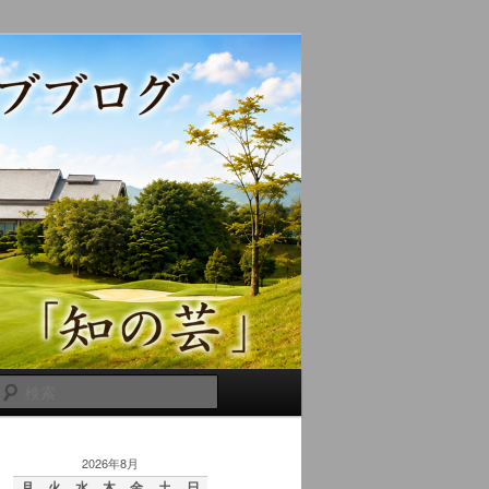
検
索
2026年8月
月
火
水
木
金
土
日