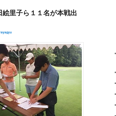
田絵里子ら１１名が本戦出
rayagyu