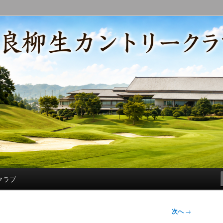
コースの改修・更新作業、ゴルフに関する随筆、喜怒哀楽などを気まぐ
トリークラブ総支配人ブログ
クラブ
次へ
→