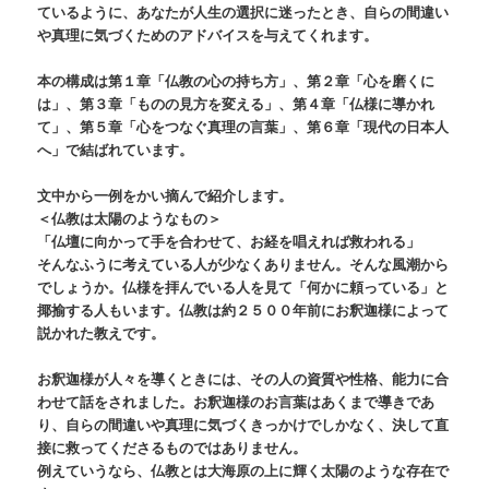
ているように、あなたが人生の選択に迷ったとき、自らの間違い
や真理に気づくためのアドバイスを与えてくれます。
本の構成は第１章「仏教の心の持ち方」、第２章「心を磨くに
は」、第３章「ものの見方を変える」、第４章「仏様に導かれ
て」、第５章「心をつなぐ真理の言葉」、第６章「現代の日本人
へ」で結ばれています。
文中から一例をかい摘んで紹介します。
＜仏教は太陽のようなもの＞
「仏壇に向かって手を合わせて、お経を唱えれば救われる」
そんなふうに考えている人が少なくありません。そんな風潮から
でしょうか。仏様を拝んでいる人を見て「何かに頼っている」と
揶揄する人もいます。仏教は約２５００年前にお釈迦様によって
説かれた教えです。
お釈迦様が人々を導くときには、その人の資質や性格、能力に合
わせて話をされました。お釈迦様のお言葉はあくまで導きであ
り、自らの間違いや真理に気づくきっかけでしかなく、決して直
接に救ってくださるものではありません。
例えていうなら、仏教とは大海原の上に輝く太陽のような存在で