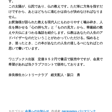
す。
この太陽が、仏陀であり、仏の教えです。ただ単に方角を指すだ
けですから、あとはどちらに進むかは自らが決めなければなりま
せん。
お釈迦様が語られた教えを現代人にもわかりやすく噛み砕き、人
生を輝かせる「心の持ち方」と「ものの見方」から、華厳経の教
えや大仏にまつわる逸話を紹介します。仏教はあなたの人生のア
ドバイザーなのだということがわかっていただける。悩めると
き、迷ったとき、この本があなたの人生の道しるべになればとの
思いで書いています。
ワニブックス出版 定価９５２円で書店で販売中ですが、会員で
希望があれば当クラブフロントで頒布しております。
奈良柳生カントリークラブ 総支配人・阪口 勇
カテゴリー:
会員へのお知らせ
作成者:
narayagyu
パーマリンク