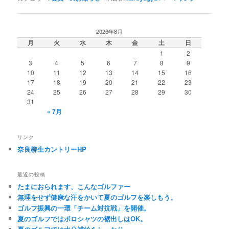
2026年8月
月
火
水
木
金
土
日
1
2
3
4
5
6
7
8
9
10
11
12
13
14
15
16
17
18
19
20
21
22
23
24
25
26
27
28
29
30
31
« 7月
リンク
奈良柳生カントリーHP
最近の投稿
たまにおられます、こんなゴルファー
無理をせず健康な汗をかいて夏のゴルフを楽しもう。
ゴルフ振興の一環「チーム対抗戦」を開催。
夏のゴルフではポロシャツの裾出しはOK。