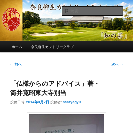
メ
季節の話題、クラブの出来事、コースの改修・更新作業、ゴルフに関する随
筆、喜怒哀楽などを気まぐれに発信します。
イ
検
ン
索
コ
奈良柳生カントリークラブ総支配人
ン
ブログ
テ
ン
メ
ツ
ホーム
奈良柳生カントリークラブ
イ
へ
ン
移
メ
投
←
前へ
次へ
→
動
ニ
稿
ュ
ナ
ー
「仏様からのアドバイス」著・
ビ
ゲ
筒井寛昭東大寺別当
ー
シ
投稿日時:
2014年3月2日
投稿者:
narayagyu
ョ
ン