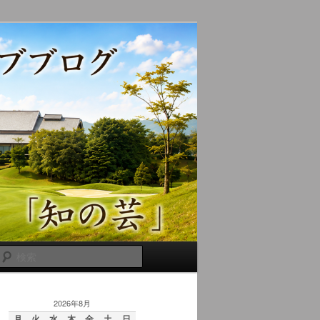
検
索
2026年8月
月
火
水
木
金
土
日