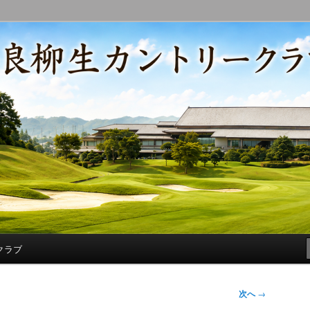
コースの改修・更新作業、ゴルフに関する随筆、喜怒哀楽などを気まぐ
トリークラブ総支配人ブログ
クラブ
次へ
→