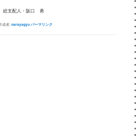
 総支配人・阪口 勇
成者:
narayagyu
パーマリンク