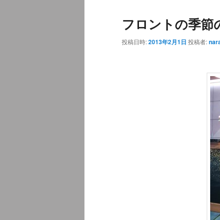
ュ
ナ
フロントの季節
ー
ビ
ゲ
投稿日時:
2013年2月1日
投稿者:
nar
ー
シ
ョ
ン