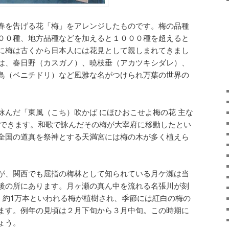
春を告げる花「梅」をアレンジしたものです。梅の品種
００種、地方品種などを加えると１０００種を超えると
に梅は古くから日本人には花見として親しまれてきまし
は、春日野（カスガノ）、暁枝垂（アカツキシダレ）、
鳥（ベニチドリ）など風雅な名がつけられ万葉の世界の
んだ「東風（こち）吹かば にほひおこせよ梅の花 主な
んできます。和歌で詠んだその梅が大宰府に移動したとい
全国の道真を祭神とする天満宮には梅の木が多く植えら
が、関西でも屈指の梅林として知られている月ケ瀬は当
後の所にあります。月ヶ瀬の真ん中を流れる名張川が刻
、約1万本といわれる梅が植樹され、季節には紅白の梅の
ます。例年の見頃は２月下旬から３月中旬。この時期に
ょう。