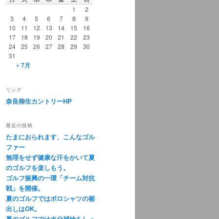
1
2
3
4
5
6
7
8
9
10
11
12
13
14
15
16
17
18
19
20
21
22
23
24
25
26
27
28
29
30
31
« 7月
リンク
奈良柳生カントリーHP
最近の投稿
たまにおられます、こんなゴル
ファー
無理をせず健康な汗をかいて夏
のゴルフを楽しもう。
ゴルフ振興の一環「チーム対抗
戦」を開催。
夏のゴルフではポロシャツの裾
出しはOK。
夏のゴルフでは水分補給をしっ