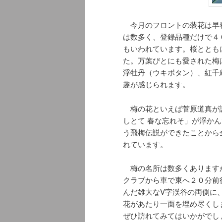
今月のフロントの装花は早
は数多く、登録品種だけで４
もいわれています。桜ととも
た。万葉びとにも愛された梅
浮牡丹（ウキボタン）、紅千
趣が感じられます。
梅の花といえば菅原道真が詠
しとて 春な忘れそ」が浮か
う飛梅伝説ができたことから
れています。
梅の名所は数多くあります
クラブから車で東へ２０分前
んだ雄大なV字渓谷の両側に
花があたり一面を埋め尽くし
ぜひ訪れてみてはいかがでし