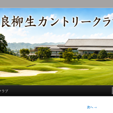
コースの改修・更新作業、ゴルフに関する随筆、喜怒哀楽などを気まぐ
トリークラブ総支配人ブログ
クラブ
次へ
→