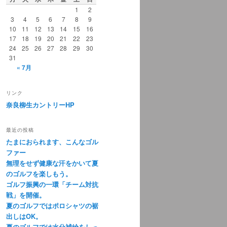
1
2
3
4
5
6
7
8
9
10
11
12
13
14
15
16
17
18
19
20
21
22
23
24
25
26
27
28
29
30
31
« 7月
リンク
奈良柳生カントリーHP
最近の投稿
たまにおられます、こんなゴル
ファー
無理をせず健康な汗をかいて夏
のゴルフを楽しもう。
ゴルフ振興の一環「チーム対抗
戦」を開催。
夏のゴルフではポロシャツの裾
出しはOK。
夏のゴルフでは水分補給をしっ