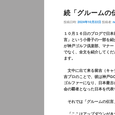
ュ
ナ
続「グルームの
ー
ビ
ゲ
投稿日時:
2024年10月22日
投稿者:
n
ー
シ
１０月１６日のブログで日本
ョ
言」という小冊子の一部を紹
ン
が神戸ゴルフ倶楽部、マナー
でなく、全文を紹介してくだ
ます。
文中に出て来る留吉（キャ
吉プロのことで、彼は神戸G
ゴルファーになり、日本最古
会の覇者となった日本を代表
それでは「グルームの伝言
「ここはアップダウンがき