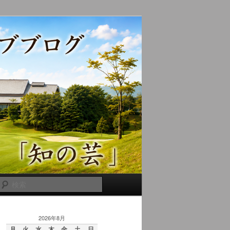
検
索
2026年8月
月
火
水
木
金
土
日