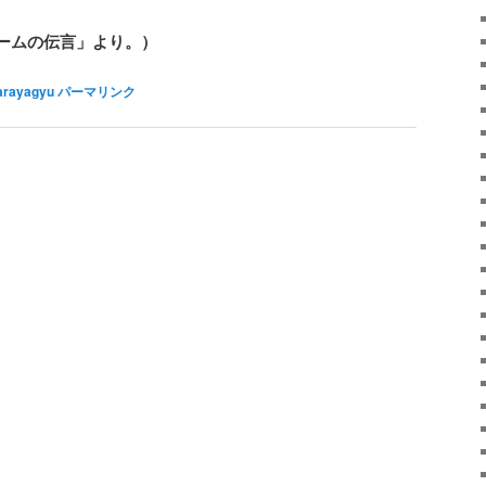
ームの伝言」より。）
arayagyu
パーマリンク