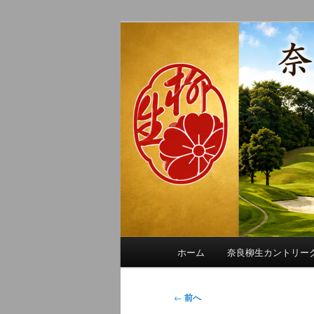
メ
季節の話題、クラブの出来事、
イ
れに発信します。
ン
奈良柳生カン
コ
ン
テ
ン
ツ
へ
移
動
メ
ホーム
奈良柳生カントリー
イ
ン
メ
投
←
前へ
ニ
稿