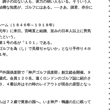
。調子の出ない人も、体力の弱い人もいる。そういう人
結構な知恵が、ゴルフにはある。──さあ、諸君、存分に
ーム（１８４６年～１９１８年）
元年）に来日。宮崎直と結婚、並みの日本人以上に男気
たという。
第１号の名が「１０１」である。
ゴルフを為（し）で見様ぢゃないか」となり手作り４ホ
１年。
戸外国俱楽部で「神戸ゴルフ倶楽部」創立総会開催。９
場式。会員１２０名。遠くロンドンのゴルフ誌に紹介さ
３、４番以外はその時のレイアウトが現在の原型となっ
ムは７２歳で黄泉の国へ。いま神戸・鵯越の丘に眠って