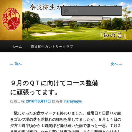
メ
季節の話題、クラブの出来事、コースの改修・更新作業、ゴルフに関する随
筆、喜怒哀楽などを気まぐれに発信します。
イ
検
ン
索
コ
奈良柳生カントリークラブ総支配人
ン
ブログ
テ
ン
メ
ツ
ホーム
奈良柳生カントリークラブ
イ
へ
ン
移
メ
投
←
前へ
次へ
→
動
ニ
稿
ュ
ナ
ー
９月のＱＴに向けてコース整備
ビ
ゲ
に頑張ってます。
ー
シ
投稿日時:
2016年8月17日
投稿者:
narayagyu
ョ
ン
慌しかったお盆ウィークも終わりました。猛暑日と日照りが続
きゴルフ場の芝も芝枯れの様相を呈してましたが、８月１４日の
夕方４時半頃から１時間ほど降り続いた雨でほっと一息。７月２
６日の雨以来でしたから芝には恵みの雨、まさに慈雨となりまし