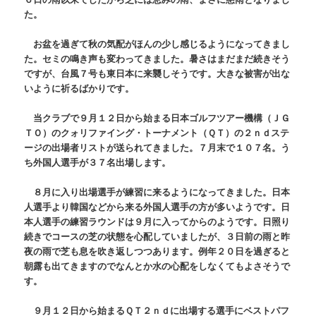
た。
お盆を過ぎて秋の気配がほんの少し感じるようになってきまし
た。セミの鳴き声も変わってきました。暑さはまだまだ続きそう
ですが、台風７号も東日本に来襲しそうです。大きな被害が出な
いように祈るばかりです。
当クラブで９月１２日から始まる日本ゴルフツアー機構（ＪＧ
ＴＯ）のクォリファイング・トーナメント（ＱＴ）の２ｎｄステ
ージの出場者リストが送られてきました。７月末で１０７名。う
ち外国人選手が３７名出場します。
８月に入り出場選手が練習に来るようになってきました。日本
人選手より韓国などから来る外国人選手の方が多いようです。日
本人選手の練習ラウンドは９月に入ってからのようです。日照り
続きでコースの芝の状態を心配していましたが、３日前の雨と昨
夜の雨で芝も息を吹き返しつつあります。例年２０日を過ぎると
朝露も出てきますのでなんとか水の心配をしなくてもよさそうで
す。
９月１２日から始まるＱＴ２ｎｄに出場する選手にベストパフ