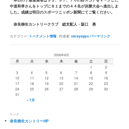
中道和孝さんをトップに８１までの４４名が決勝大会へ進出しま
した。成績は明日のスポーツニッポン新聞にてご覧ください。
奈良柳生カントリークラブ 総支配人・阪口 勇
カテゴリー:
トーナメント情報
作成者:
narayagyu
パーマリンク
2026年8月
月
火
水
木
金
土
日
1
2
3
4
5
6
7
8
9
10
11
12
13
14
15
16
17
18
19
20
21
22
23
24
25
26
27
28
29
30
31
« 7月
リンク
奈良柳生カントリーHP