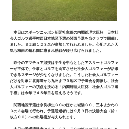
本日はスポーツニッポン新聞社主催の内閣総理大臣杯 日本社
会人ゴルフ選手権西日本地区予選の関西予選を当クラブで開催し
ました。３２組１２３名が参加して行われました。心配された天
気も梅雨の晴れ間に恵まれ熱戦が繰り広げられました。
昨今のアマチュア競技は学生を中心としたアスリートゴルファ
ーが主体で、仕事とゴルフを両立させた社会人ゴルファーが活躍
できるステージが少なくなりました。こうした社会人ゴルファー
だけを対象に北海道から九州まで９地区で予選会を開催し、社会
人ゴルファーの頂点を決める「内閣総理大臣杯 社会人ゴルフ選
手権」は今年で４５年目を迎えるそうです。
関西地区予選は奈良柳生ＣＣのほかに城陽ＣＣ、三木よかわＣ
Ｃの３会場で行われ、予選通過者には９月３日の決勝大会（於・
枚方ＣＣ）への出場権が与えられます。
本日の予選通過者は３３、３７、７０の好スコアをマークした