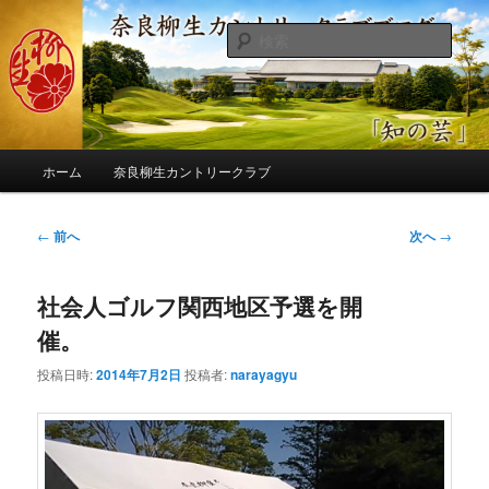
メ
季節の話題、クラブの出来事、コースの改修・更新作業、ゴルフに関する随
筆、喜怒哀楽などを気まぐれに発信します。
イ
検
ン
索
コ
奈良柳生カントリークラブ総支配人
ン
ブログ
テ
ン
メ
ツ
ホーム
奈良柳生カントリークラブ
イ
へ
ン
移
メ
投
←
前へ
次へ
→
動
ニ
稿
ュ
ナ
ー
社会人ゴルフ関西地区予選を開
ビ
ゲ
催。
ー
シ
投稿日時:
2014年7月2日
投稿者:
narayagyu
ョ
ン